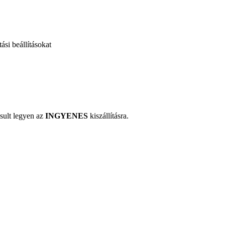
ási beállításokat
sult legyen az
INGYENES
kiszállításra.