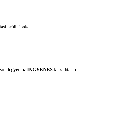
ási beállításokat
sult legyen az
INGYENES
kiszállításra.