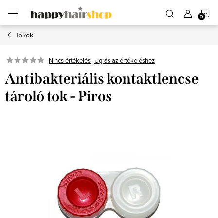
Ugrás
K
a
fő
tartalomhoz
Tokok
Ugrás az értékeléshez
Nincs értékelés
Antibakteriális kontaktlencse
tároló tok - Piros