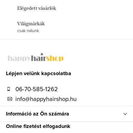
Elégedett vásárlók
Világmárkák
csak nálunk
L
á
b
l
Lépjen velünk kapcsolatba
é
06-70-585-1262
c
info
@
happyhairshop.hu
Információ az Ön számára
Online fizetést elfogadunk