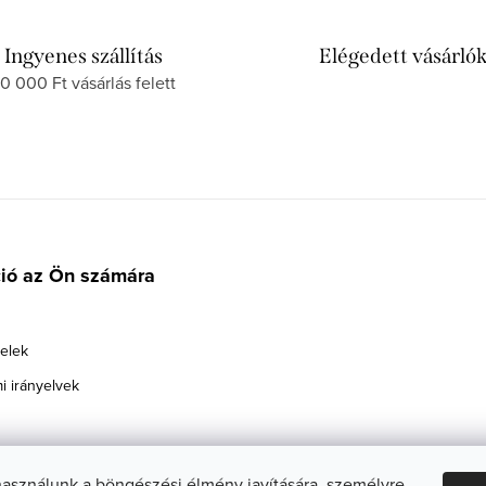
Ingyenes szállítás
Elégedett vásárló
0 000 Ft vásárlás felett
ció az Ön számára
telek
i irányelvek
használunk a böngészési élmény javítására, személyre