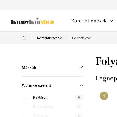
Ugrás
a
fő
Kontaktlencsék
tartalomhoz
Kontaktlencsék
Folyadékok
Kezdőlap
O
Fol
l
Márkák
d
Legnép
A címke szerint
a
l
Raktáron
6
Kedvezmény
0
s
Űjdonság
0