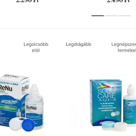
2.290 Ft
2.490 Ft
Legolcsóbb
Legdrágább
Legnépsze
elöl
terméke