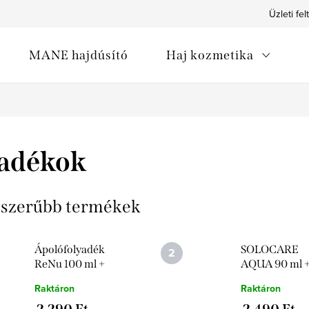
Üzleti fel
MANE hajdúsító
Haj kozmetika
yadékok
szerűbb termékek
Ápolófolyadék
SOLOCARE
ReNu 100 ml +
AQUA 90 ml 
LENCSE TÁROLÓ
lencse tároló 
Raktáron
Raktáron
TOK