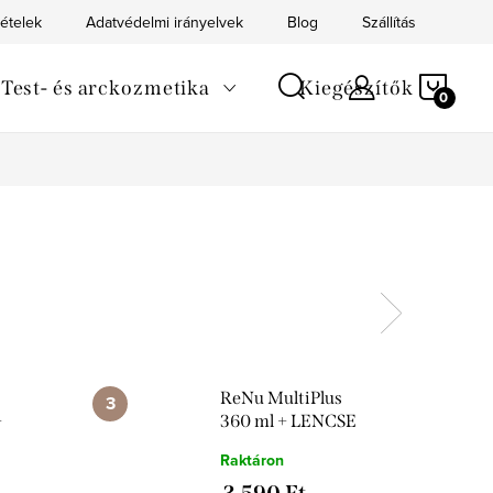
tételek
Adatvédelmi irányelvek
Blog
Szállítás
Kapc
KOS
Test- és arckozmetika
Kiegészítők
ReNu MultiPlus
+
360 ml + LENCSE
tok
TÁROLÓ TOK
Raktáron