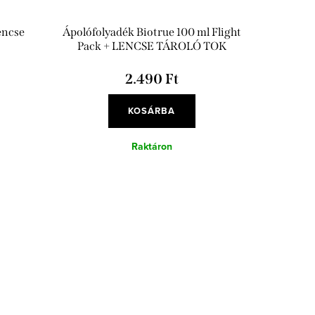
encse
Ápolófolyadék Biotrue 100 ml Flight
Pack + LENCSE TÁROLÓ TOK
2.490 Ft
KOSÁRBA
Raktáron