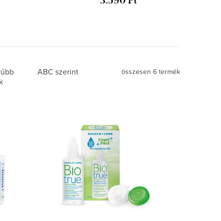
3.590 Ft
rűbb
ABC szerint
összesen
6
termék
k