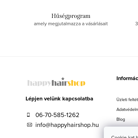
t
Hűségprogram
a
amely megjutalmazza a vásárlásait
3
i
r
á
n
L
y
á
í
Informá
b
t
l
á
Lépjen velünk kapcsolatba
Üzleti felté
s
é
Adatvédelm
06-70-585-1262
e
c
Blog
info
@
happyhairshop.hu
l
Szállítás
e
Cookie-kat 