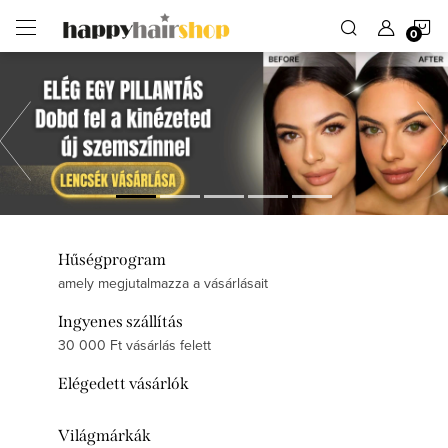
Ugrás
K
a
fő
tartalomhoz
Előző
Hűségprogram
amely megjutalmazza a vásárlásait
Ingyenes szállítás
30 000 Ft vásárlás felett
Elégedett vásárlók
Világmárkák