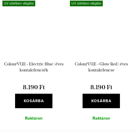
UV sötétben világítós
UV sötétben világítós
ColourVUE - Electric Blue | éves
ColourVUE - Glow Red | éves
kontaktlencsék
kontaktlencse
8.190 Ft
8.190 Ft
KOSÁRBA
KOSÁRBA
Raktáron
Raktáron