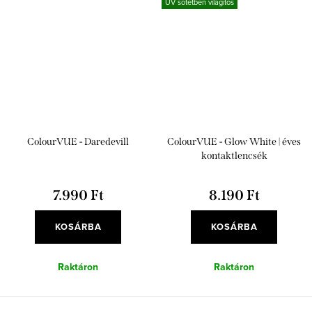
UV sötétben világítós
ColourVUE - Daredevill
ColourVUE - Glow White | éves
kontaktlencsék
7.990 Ft
8.190 Ft
KOSÁRBA
KOSÁRBA
Raktáron
Raktáron