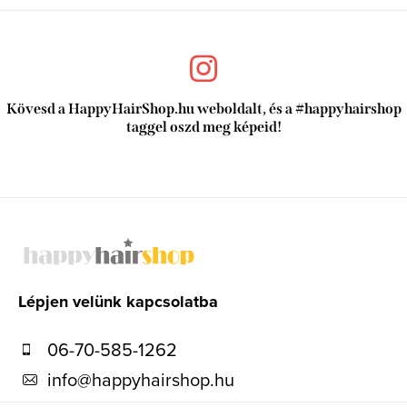
Kövesd a HappyHairShop.hu weboldalt, és a #happyhairshop
taggel oszd meg képeid!
L
á
b
l
Lépjen velünk kapcsolatba
é
06-70-585-1262
c
info
@
happyhairshop.hu