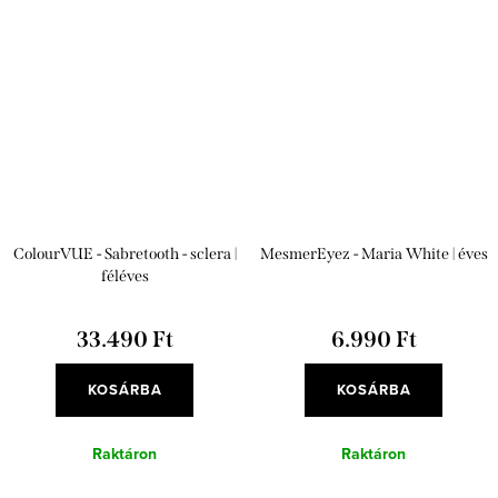
ColourVUE - Sabretooth - sclera |
MesmerEyez - Maria White | éves
féléves
33.490 Ft
6.990 Ft
KOSÁRBA
KOSÁRBA
Raktáron
Raktáron