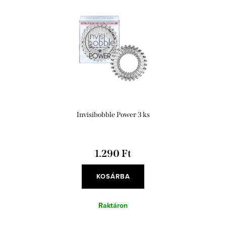
a
Invisibobble Power 3 ks
1.290 Ft
KOSÁRBA
Raktáron