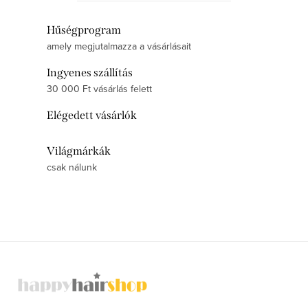
L
Hűségprogram
amely megjutalmazza a vásárlásait
i
s
Ingyenes szállítás
t
30 000 Ft vásárlás felett
a
Elégedett vásárlók
i
r
Világmárkák
á
csak nálunk
n
y
í
t
á
L
s
á
e
b
l