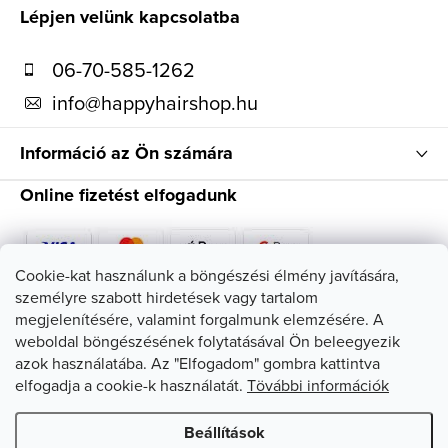
e
l
Lépjen velünk kapcsolatba
m
é
e
06-70-585-1262
c
i
info
@
happyhairshop.hu
Információ az Ön számára
Online fizetést elfogadunk
Cookie-kat használunk a böngészési élmény javítására,
személyre szabott hirdetések vagy tartalom
Kövessen minket
megjelenítésére, valamint forgalmunk elemzésére. A
weboldal böngészésének folytatásával Ön beleegyezik
azok használatába. Az "Elfogadom" gombra kattintva
elfogadja a cookie-k használatát.
Tövábbi információk
Beállítások