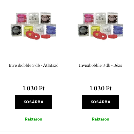
T
é
e
Legnépszerűbb termékek
k
r
e
ABC szerint
m
k
é
r
k
e
e
n
Invisibobble 3 db - Átlátszó
Invisibobble 3 db - Bézs
k
d
l
e
i
1.030 Ft
1.030 Ft
z
s
é
KOSÁRBA
KOSÁRBA
t
s
á
Raktáron
Raktáron
e
j