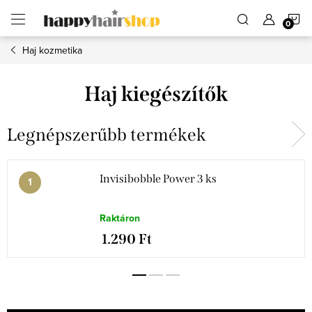
Ugrás
K
a
fő
tartalomhoz
Haj kozmetika
Haj kiegészítők
Legnépszerűbb termékek
Invisibobble Power 3 ks
Raktáron
1.290 Ft