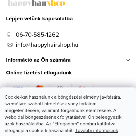
e
b
l
e
l
Lépjen velünk kapcsolatba
m
é
e
06-70-585-1262
c
i
info
@
happyhairshop.hu
Információ az Ön számára
Online fizetést elfogadunk
Cookie-kat használunk a böngészési élmény javítására,
személyre szabott hirdetések vagy tartalom
Kövessen minket
megjelenítésére, valamint forgalmunk elemzésére. A
weboldal böngészésének folytatásával Ön beleegyezik
azok használatába. Az "Elfogadom" gombra kattintva
elfogadja a cookie-k használatát.
Tövábbi információk