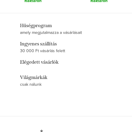
á
Raktáron
Raktáron
e
j
a
L
Hűségprogram
amely megjutalmazza a vásárlásait
i
s
Ingyenes szállítás
t
30 000 Ft vásárlás felett
a
Elégedett vásárlók
i
r
Világmárkák
á
csak nálunk
n
y
í
t
á
L
s
á