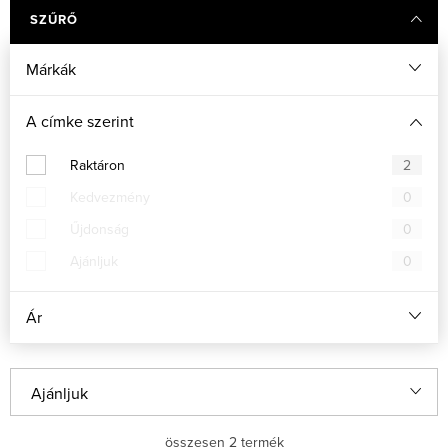
SZŰRŐ
Márkák
A címke szerint
Raktáron
2
Kedvezmény
0
Űjdonság
0
Ajánljuk
0
Ár
T
Ajánljuk
e
Legolcsóbb elöl
összesen
2
termék