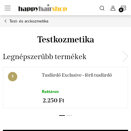
Ugrás
K
a
fő
tartalomhoz
Test- és arckozmetika
Testkozmetika
Legnépszerűbb termékek
Tusfürdő Exclusive - férfi tusfürdő
Raktáron
2.250 Ft