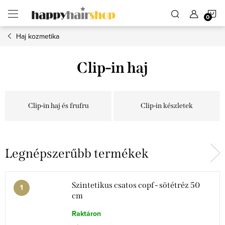
Ugrás
K
a
fő
tartalomhoz
Haj kozmetika
Clip-in haj
Clip-in haj és frufru
Clip-in készletek
Legnépszerűbb termékek
Szintetikus csatos copf - sötétréz 50
cm
Raktáron