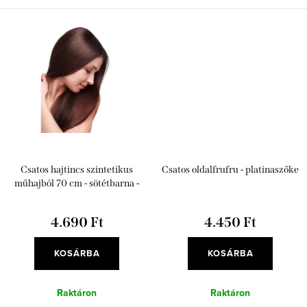
j
a
Csatos hajtincs szintetikus
Csatos oldalfrufru - platinaszőke
műhajból 70 cm - sötétbarna -
sötétréz
4.690 Ft
4.450 Ft
KOSÁRBA
KOSÁRBA
Raktáron
Raktáron