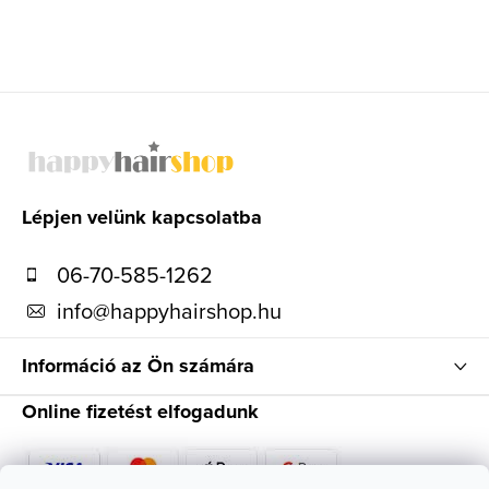
e
l
e
m
L
e
á
i
b
l
Lépjen velünk kapcsolatba
é
06-70-585-1262
c
info
@
happyhairshop.hu
Információ az Ön számára
Online fizetést elfogadunk