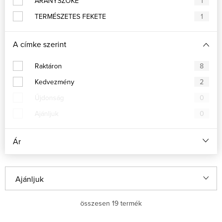
ARANYSZŐKE
1
TERMÉSZETES FEKETE
1
A címke szerint
Raktáron
8
Kedvezmény
2
Űjdonság
0
Ajánljuk
0
Ár
T
Ajánljuk
e
Legolcsóbb elöl
összesen
19
termék
r