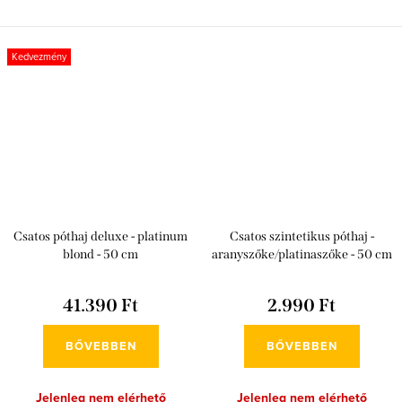
Kedvezmény
Csatos póthaj deluxe - platinum
Csatos szintetikus póthaj -
blond - 50 cm
aranyszőke/platinaszőke - 50 cm
41.390 Ft
2.990 Ft
BŐVEBBEN
BŐVEBBEN
Jelenleg nem elérhető
Jelenleg nem elérhető