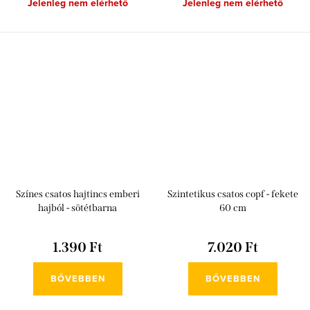
Jelenleg nem elérhető
Jelenleg nem elérhető
Színes csatos hajtincs emberi
Szintetikus csatos copf - fekete
hajból - sötétbarna
60 cm
1.390 Ft
7.020 Ft
BŐVEBBEN
BŐVEBBEN