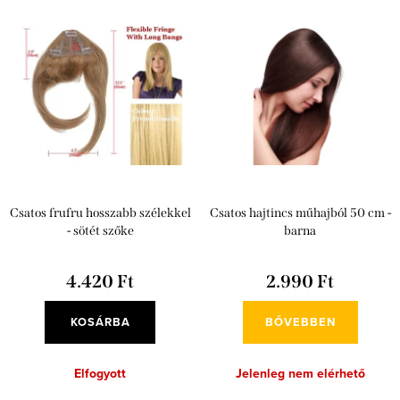
m
Legdrágább
T
é
e
Legnépszerűbb termékek
k
r
e
ABC szerint
m
k
é
r
k
e
e
n
Csatos frufru hosszabb szélekkel
Csatos hajtincs műhajból 50 cm -
k
d
- sötét szőke
barna
l
e
i
4.420 Ft
2.990 Ft
z
s
é
KOSÁRBA
BŐVEBBEN
t
s
á
Elfogyott
Jelenleg nem elérhető
e