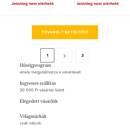
Jelenleg nem elérhető
Jelenleg nem elérhető
L
TOVÁBBI 7 BETÖLTÉSE
i
s
t
L
1
2
a
a
i
Hűségprogram
p
amely megjutalmazza a vásárlásait
r
o
á
z
Ingyenes szállítás
n
á
30 000 Ft vásárlás felett
y
s
Elégedett vásárlók
í
t
Világmárkák
á
csak nálunk
s