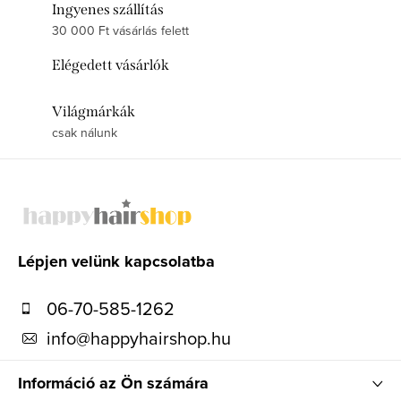
Ingyenes szállítás
30 000 Ft vásárlás felett
Elégedett vásárlók
Világmárkák
csak nálunk
L
á
b
l
Lépjen velünk kapcsolatba
é
06-70-585-1262
c
info
@
happyhairshop.hu
Információ az Ön számára