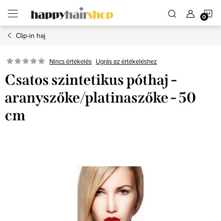
Ugrás
K
a
fő
tartalomhoz
Clip-in haj
Ugrás az értékeléshez
Nincs értékelés
Csatos szintetikus póthaj -
aranyszőke/platinaszőke - 50
cm