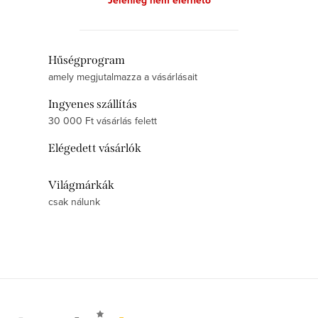
Jelenleg nem elérhető
e
j
a
L
Hűségprogram
amely megjutalmazza a vásárlásait
i
s
Ingyenes szállítás
t
30 000 Ft vásárlás felett
a
Elégedett vásárlók
i
r
Világmárkák
á
csak nálunk
n
y
í
t
á
L
s
á