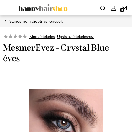
Ugrás
K
a
fő
tartalomhoz
Színes nem dioptriás lencsék
Ugrás az értékeléshez
Nincs értékelés
MesmerEyez - Crystal Blue |
éves