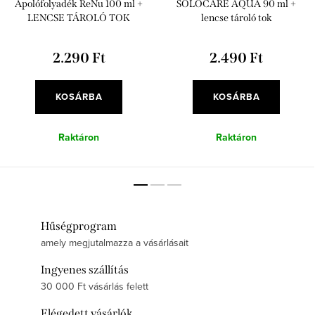
Ápolófolyadék ReNu 100 ml +
SOLOCARE AQUA 90 ml +
LENCSE TÁROLÓ TOK
lencse tároló tok
2.290 Ft
2.490 Ft
KOSÁRBA
KOSÁRBA
Raktáron
Raktáron
Hűségprogram
amely megjutalmazza a vásárlásait
Ingyenes szállítás
30 000 Ft vásárlás felett
Elégedett vásárlók