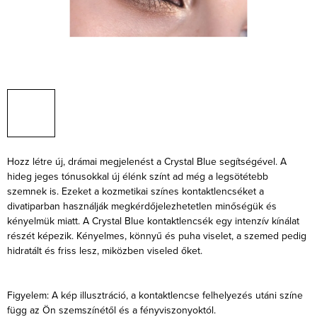
Hozz létre új, drámai megjelenést a Crystal Blue segítségével. A
hideg jeges tónusokkal új élénk színt ad még a legsötétebb
szemnek is. Ezeket a kozmetikai színes kontaktlencséket a
divatiparban használják megkérdőjelezhetetlen minőségük és
kényelmük miatt. A Crystal Blue kontaktlencsék egy intenzív kínálat
részét képezik. Kényelmes, könnyű és puha viselet, a szemed pedig
hidratált és friss lesz, miközben viseled őket.
Figyelem: A kép illusztráció, a kontaktlencse felhelyezés utáni színe
függ az Ön szemszínétől és a fényviszonyoktól.