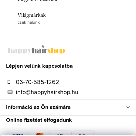
Világmárkák
csak nálunk
L
á
b
l
Lépjen velünk kapcsolatba
é
06-70-585-1262
c
info
@
happyhairshop.hu
Információ az Ön számára
Online fizetést elfogadunk