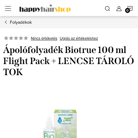
Ugrás
K
a
fő
tartalomhoz
Folyadékok
Ugrás az értékeléshez
Nincs értékelés
Ápolófolyadék Biotrue 100 ml
Flight Pack + LENCSE TÁROLÓ
TOK