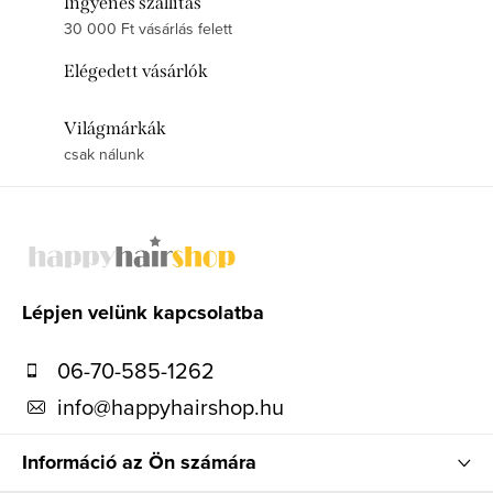
Ingyenes szállítás
30 000 Ft vásárlás felett
Elégedett vásárlók
Világmárkák
csak nálunk
L
á
b
l
Lépjen velünk kapcsolatba
é
06-70-585-1262
c
info
@
happyhairshop.hu
Információ az Ön számára