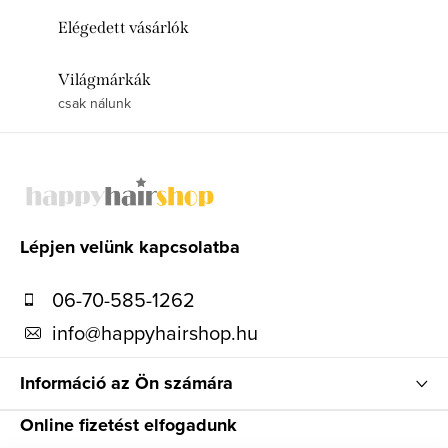
Elégedett vásárlók
Világmárkák
csak nálunk
L
á
b
l
Lépjen velünk kapcsolatba
é
06-70-585-1262
c
info
@
happyhairshop.hu
Információ az Ön számára
Online fizetést elfogadunk