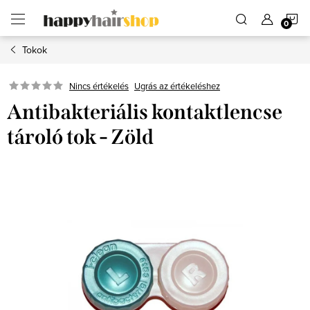
Ugrás
K
a
fő
tartalomhoz
Tokok
Ugrás az értékeléshez
Nincs értékelés
Antibakteriális kontaktlencse
tároló tok - Zöld