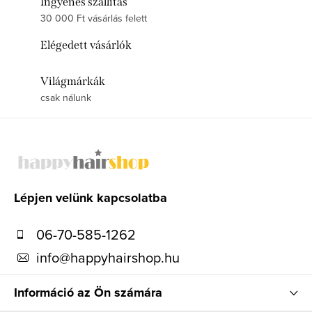
Ingyenes szállítás
30 000 Ft vásárlás felett
Elégedett vásárlók
Világmárkák
csak nálunk
L
á
b
l
Lépjen velünk kapcsolatba
é
06-70-585-1262
c
info
@
happyhairshop.hu
Információ az Ön számára