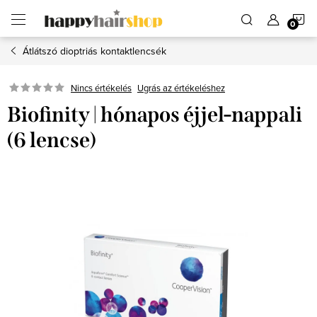
Ugrás
K
a
fő
tartalomhoz
Átlátszó dioptriás kontaktlencsék
Ugrás az értékeléshez
Nincs értékelés
Biofinity | hónapos éjjel-nappali
(6 lencse)