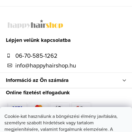
L
á
b
l
Lépjen velünk kapcsolatba
é
06-70-585-1262
c
info
@
happyhairshop.hu
Információ az Ön számára
Online fizetést elfogadunk
Cookie-kat használunk a böngészési élmény javítására,
személyre szabott hirdetések vagy tartalom
Kövessen minket
megjelenítésére, valamint forgalmunk elemzésére. A