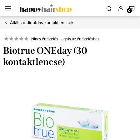
Ugrás
K
a
fő
tartalomhoz
Átlátszó dioptriás kontaktlencsék
Ugrás az értékeléshez
Nincs értékelés
Biotrue ONEday (30
kontaktlencse)