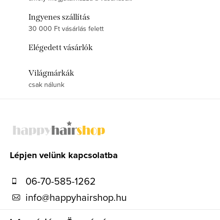
Ingyenes szállítás
30 000 Ft vásárlás felett
Elégedett vásárlók
Világmárkák
csak nálunk
L
á
b
l
Lépjen velünk kapcsolatba
é
06-70-585-1262
c
info
@
happyhairshop.hu