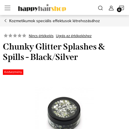
Ugrás
K
a
fő
tartalomhoz
Kozmetikumok speciális effektusok létrehozásához
Ugrás az értékeléshez
Nincs értékelés
Chunky Glitter Splashes &
Spills - Black/Silver
Kedvezmény