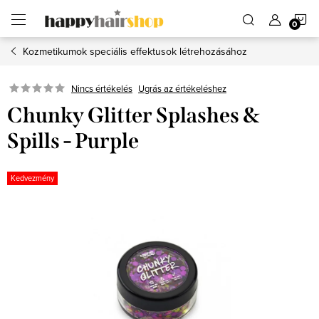
Ugrás
K
a
fő
tartalomhoz
Kozmetikumok speciális effektusok létrehozásához
Ugrás az értékeléshez
Nincs értékelés
Chunky Glitter Splashes &
Spills - Purple
Kedvezmény