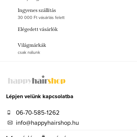
Ingyenes szállítás
30 000 Ft vásárlás felett
Elégedett vásárlók
Világmárkák
csak nálunk
L
á
b
l
Lépjen velünk kapcsolatba
é
06-70-585-1262
c
info
@
happyhairshop.hu