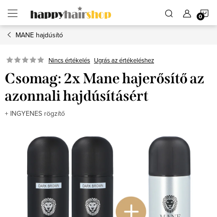
Ugrás
K
a
fő
tartalomhoz
MANE hajdúsító
Ugrás az értékeléshez
Nincs értékelés
Csomag: 2x Mane hajerősítő az
azonnali hajdúsításért
+ INGYENES rögzítő