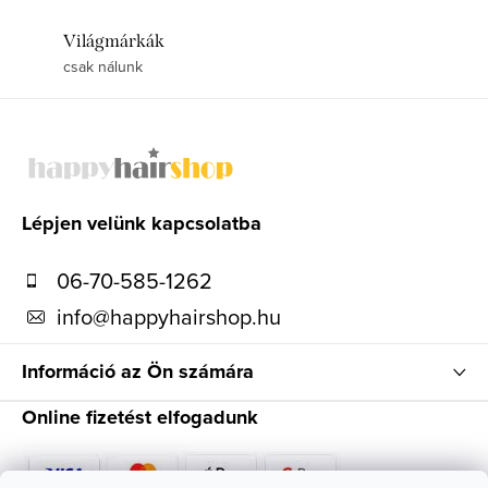
Világmárkák
csak nálunk
L
á
b
l
Lépjen velünk kapcsolatba
é
06-70-585-1262
c
info
@
happyhairshop.hu
Információ az Ön számára
Online fizetést elfogadunk