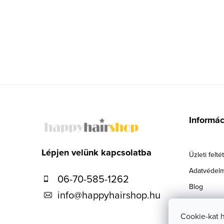
L
á
Informá
b
l
Lépjen velünk kapcsolatba
Üzleti felté
é
Adatvédelm
06-70-585-1262
c
Blog
info
@
happyhairshop.hu
Szállítás
Cookie-kat 
Kapcsolat