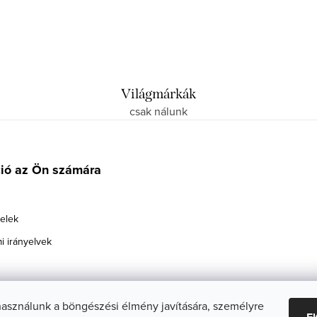
Világmárkák
csak nálunk
ció az Ön számára
telek
i irányelvek
használunk a böngészési élmény javítására, személyre