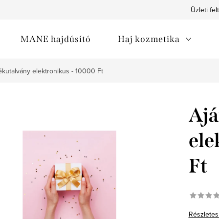
Üzleti fel
MANE hajdúsító
Haj kozmetika
kutalvány elektronikus - 10000 Ft
Ajá
ele
Ft
Részletes