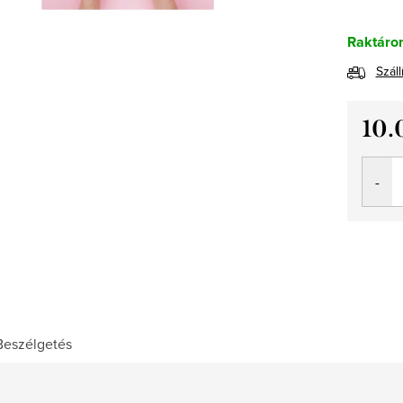
Raktáro
Száll
10.
Egység
Beszélgetés