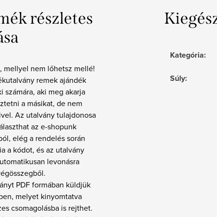
mék részletes
Kiegés
ása
Kategória
:
, mellyel nem lőhetsz mellé!
Súly
:
ékutalvány remek ajándék
i számára, aki meg akarja
ztetni a másikat, de nem
ivel. Az utalvány tulajdonosa
álaszthat az e-shopunk
ból, elég a rendelés során
 a kódot, és az utalvány
automatikusan levonásra
végösszegből.
ványt PDF formában küldjük
lben, melyet kinyomtatva
zes csomagolásba is rejthet.