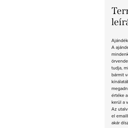
Ter
leír
Ajándék
A ajánd
mindenk
örvende
tudja, m
bármit v
kínálatá
megadnia
értéke 
kerül a 
Az utal
el emai
akár dís