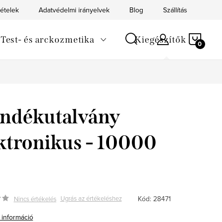
tételek
Adatvédelmi irányelvek
Blog
Szállítás
Kapc
KOS
Test- és arckozmetika
Kiegészítők
ndékutalvány
ktronikus - 10000
Kód:
28471
Ugrás az értékeléshez
Nincs értékelés
 információ