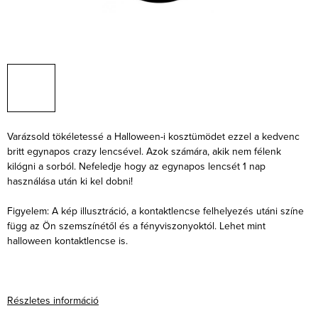
Varázsold tökéletessé a Halloween-i kosztümödet ezzel a kedvenc
britt egynapos crazy lencsével. Azok számára, akik nem félenk
kilógni a sorból. Nefeledje hogy az egynapos lencsét 1 nap
használása után ki kel dobni!
Figyelem: A kép illusztráció, a kontaktlencse felhelyezés utáni színe
függ az Ön szemszínétől és a fényviszonyoktól. Lehet mint
halloween kontaktlencse is.
Részletes információ