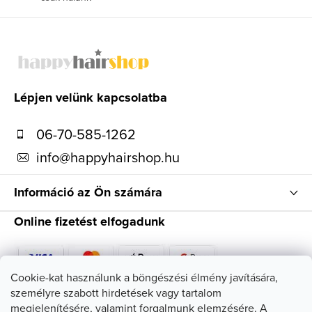
L
á
b
l
Lépjen velünk kapcsolatba
é
06-70-585-1262
c
info
@
happyhairshop.hu
Információ az Ön számára
Online fizetést elfogadunk
Cookie-kat használunk a böngészési élmény javítására,
személyre szabott hirdetések vagy tartalom
Kövessen minket
megjelenítésére, valamint forgalmunk elemzésére. A