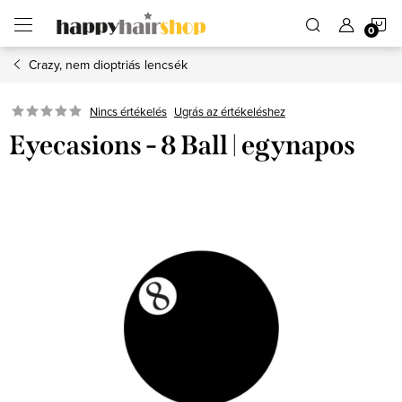
Ugrás
K
a
fő
tartalomhoz
Crazy, nem dioptriás lencsék
Ugrás az értékeléshez
Nincs értékelés
Eyecasions - 8 Ball | egynapos