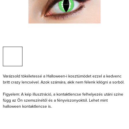
Varázsold tökéletessé a Halloween-i kosztümödet ezzel a kedvenc
britt crazy lencsével. Azok számára, akik nem félenk kilógni a sorból.
Figyelem: A kép illusztráció, a kontaktlencse felhelyezés utáni színe
függ az Ön szemszínétől és a fényviszonyoktól. Lehet mint
halloween kontaktlencse is.