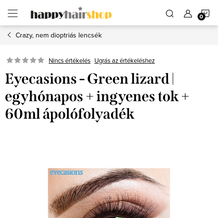
Ugrás
K
a
fő
tartalomhoz
Crazy, nem dioptriás lencsék
Ugrás az értékeléshez
Nincs értékelés
Eyecasions - Green lizard |
egyhónapos + ingyenes tok +
60ml ápolófolyadék