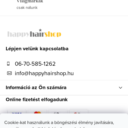
Világmárkák
csak nálunk
L
á
b
l
Lépjen velünk kapcsolatba
é
06-70-585-1262
c
info
@
happyhairshop.hu
Információ az Ön számára
Online fizetést elfogadunk
Cookie-kat használunk a böngészési élmény javítására,