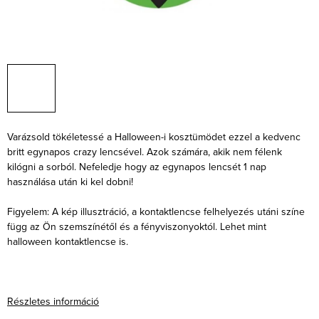
Varázsold tökéletessé a Halloween-i kosztümödet ezzel a kedvenc
britt egynapos crazy lencsével. Azok számára, akik nem félenk
kilógni a sorból. Nefeledje hogy az egynapos lencsét 1 nap
használása után ki kel dobni!
Figyelem: A kép illusztráció, a kontaktlencse felhelyezés utáni színe
függ az Ön szemszínétől és a fényviszonyoktól. Lehet mint
halloween kontaktlencse is.
Részletes információ