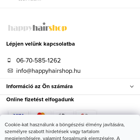
L
á
b
l
Lépjen velünk kapcsolatba
é
06-70-585-1262
c
info
@
happyhairshop.hu
Információ az Ön számára
Online fizetést elfogadunk
Cookie-kat használunk a böngészési élmény javítására,
személyre szabott hirdetések vagy tartalom
Kövessen minket
megjelenítésére, valamint forgalmunk elemzésére. A