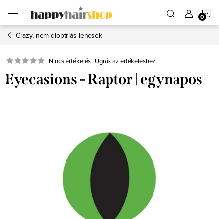
Ugrás
K
a
fő
tartalomhoz
Crazy, nem dioptriás lencsék
Ugrás az értékeléshez
Nincs értékelés
Eyecasions - Raptor | egynapos