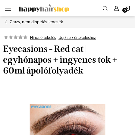
Ugrás
K
a
fő
tartalomhoz
Crazy, nem dioptriás lencsék
Ugrás az értékeléshez
Nincs értékelés
Eyecasions - Red cat |
egyhónapos + ingyenes tok +
60ml ápolófolyadék