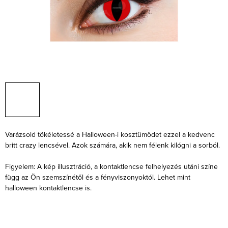
Varázsold tökéletessé a Halloween-i kosztümödet ezzel a kedvenc
britt crazy lencsével. Azok számára, akik nem félenk kilógni a sorból.
Figyelem: A kép illusztráció, a kontaktlencse felhelyezés utáni színe
függ az Ön szemszínétől és a fényviszonyoktól. Lehet mint
halloween kontaktlencse is.