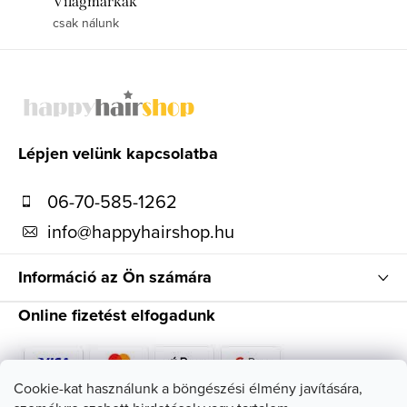
Világmárkák
csak nálunk
L
á
b
l
Lépjen velünk kapcsolatba
é
06-70-585-1262
c
info
@
happyhairshop.hu
Információ az Ön számára
Online fizetést elfogadunk
Cookie-kat használunk a böngészési élmény javítására,