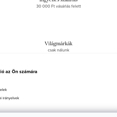
30 000 Ft vásárlás felett
Világmárkák
csak nálunk
ció az Ön számára
telek
i irányelvek