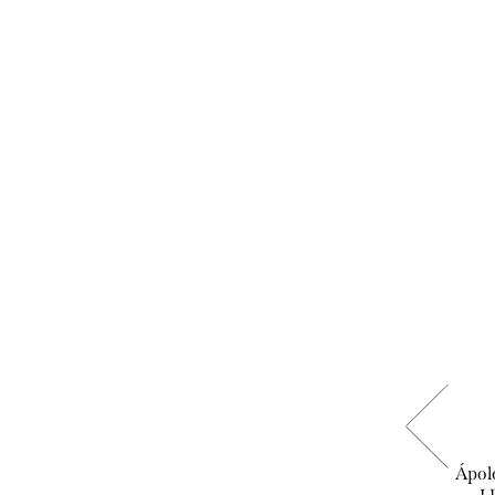
Biotrue - szemcsepp
Ápol