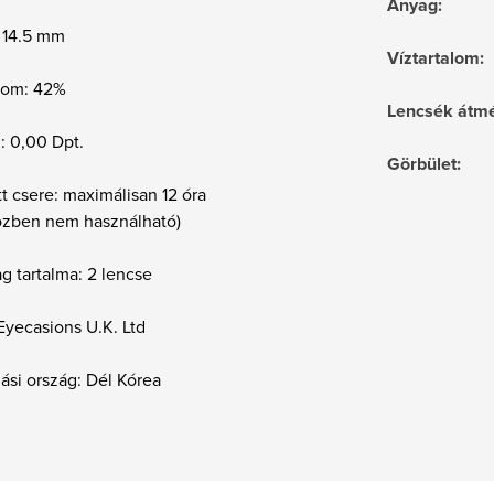
Anyag
:
 14.5 mm
Víztartalom
:
alom: 42%
Lencsék átmé
 : 0,00 Dpt.
Görbület
:
t csere: maximálisan 12 óra
közben nem használható)
g tartalma: 2 lencse
Eyecasions U.K. Ltd
ási ország: Dél Kórea