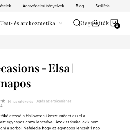
tételek
Adatvédelmi irányelvek
Blog
Szállítás
Kapc
KOS
Test- és arckozmetika
Kiegészítők
casions - Elsa |
ynapos
Ugrás az értékeléshez
Nincs értékelés
04
 tökéletessé a Halloween-i kosztümödet ezzel a
ritt egynapos crazy lencsével. Azok számára, akik nem
ógni a sorból. Nefeledje hogy az egynapos lencsét 1 nap