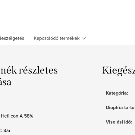
Beszélgetés
Kapcsolódó termékek
mék részletes
Kiegés
ása
Kategória
:
Dioptria tar
 Hefilcon A 58%
Viselési idő
:
t: 8.6