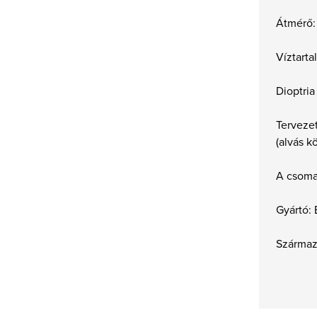
Átmérő:
Víztart
Dioptria
Tervezet
(alvás 
A csoma
Gyártó: 
Származ