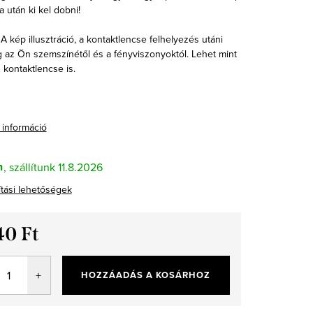
 után ki kel dobni!
A kép illusztráció, a kontaktlencse felhelyezés utáni
g az Ön szemszínétől és a fényviszonyoktól. Lehet mint
 kontaktlencse is.
 információ
n
11.8.2026
ítási lehetőségek
40 Ft
ár:
HOZZÁADÁS A KOSÁRHOZ