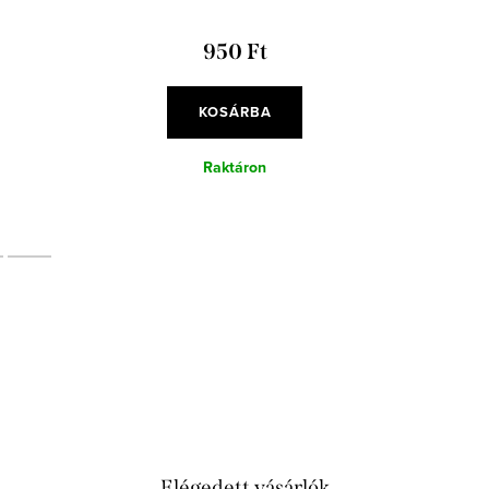
950 Ft
KOSÁRBA
Raktáron
Elégedett vásárlók