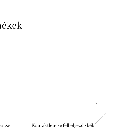
mékek
encse
Kontaktlencse felhelyező - kék
Antibakt