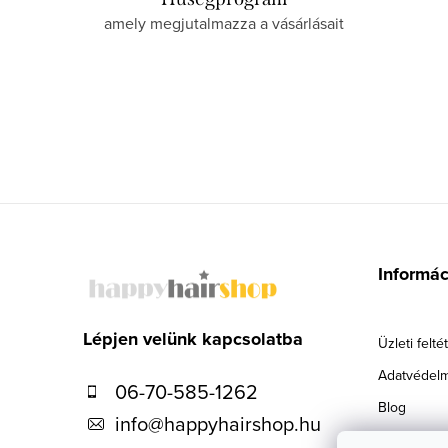
amely megjutalmazza a vásárlásait
L
á
Informá
b
l
Lépjen velünk kapcsolatba
Üzleti felté
é
Adatvédelm
06-70-585-1262
c
Blog
info
@
happyhairshop.hu
Szállítás