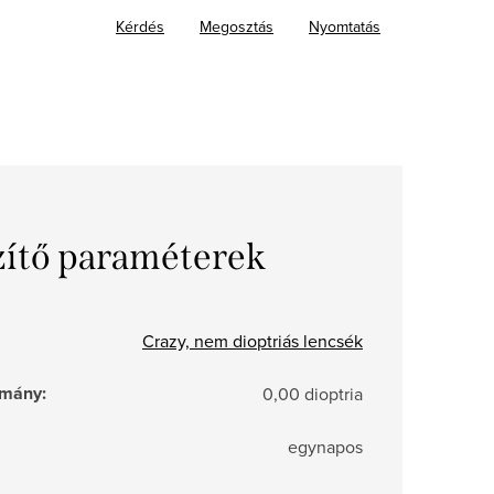
Kérdés
Megosztás
Nyomtatás
zítő paraméterek
Crazy, nem dioptriás lencsék
tomány
:
0,00 dioptria
egynapos