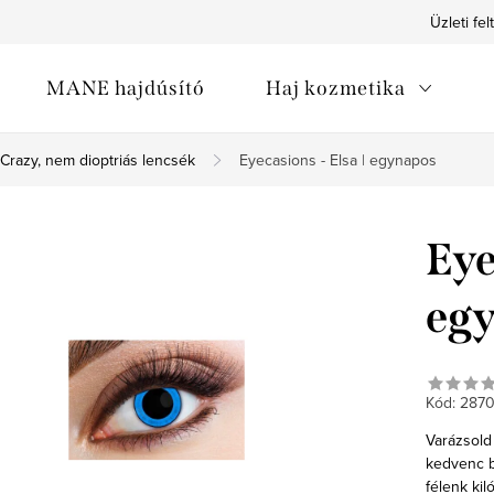
Üzleti fel
MANE hajdúsító
Haj kozmetika
Crazy, nem dioptriás lencsék
Eyecasions - Elsa | egynapos
Eye
eg
Kód:
287
Varázsold
kedvenc b
félenk kil