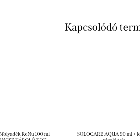
Kapcsolódó ter
ófolyadék ReNu 100 ml +
SOLOCARE AQUA 90 ml + l