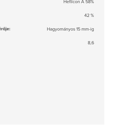
Hefilcon A 58%
42 %
rője
:
Hagyományos 15 mm-ig
8,6