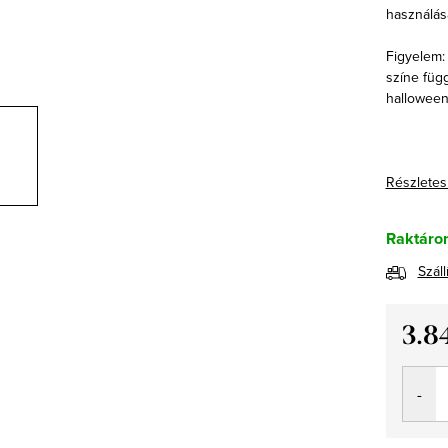
használása
Figyelem: 
színe füg
halloween
Részletes
Raktáro
Száll
3.8
Egység