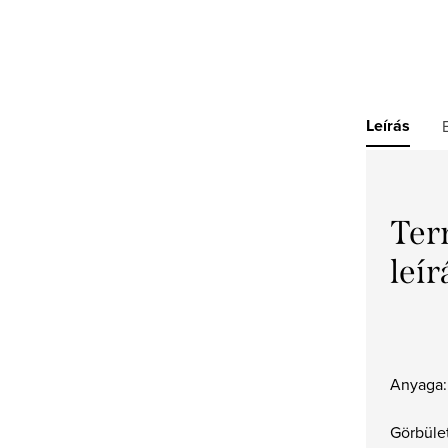
Leírás
Ter
leír
Anyaga:
Görbüle