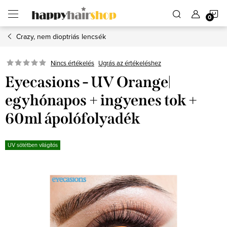
Ugrás
K
a
fő
tartalomhoz
Crazy, nem dioptriás lencsék
Ugrás az értékeléshez
Nincs értékelés
Eyecasions - UV Orange|
egyhónapos + ingyenes tok +
60ml ápolófolyadék
UV sötétben világítós