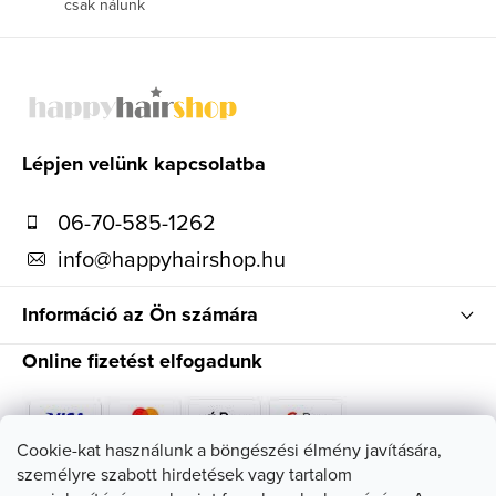
csak nálunk
L
á
b
l
Lépjen velünk kapcsolatba
é
06-70-585-1262
c
info
@
happyhairshop.hu
Információ az Ön számára
Online fizetést elfogadunk
Cookie-kat használunk a böngészési élmény javítására,
személyre szabott hirdetések vagy tartalom