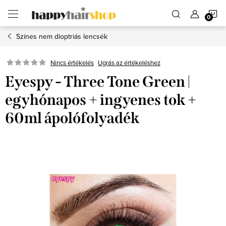
Ugrás
K
a
fő
tartalomhoz
Színes nem dioptriás lencsék
Ugrás az értékeléshez
Nincs értékelés
Eyespy - Three Tone Green |
egyhónapos + ingyenes tok +
60ml ápolófolyadék