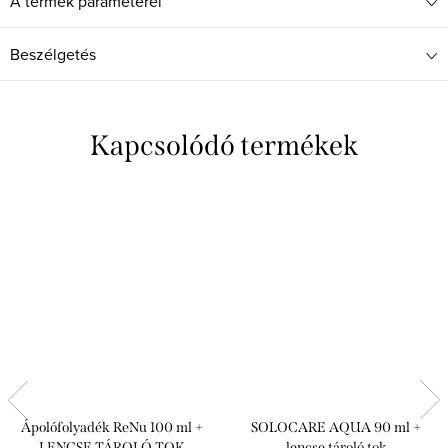
A termék paraméterei
Beszélgetés
Kapcsolódó termékek
Ápolófolyadék ReNu 100 ml +
SOLOCARE AQUA 90 ml +
LENCSE TÁROLÓ TOK
lencse tároló tok