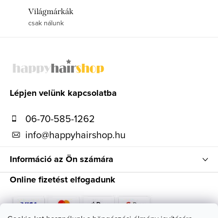
Világmárkák
csak nálunk
L
á
b
l
Lépjen velünk kapcsolatba
é
06-70-585-1262
c
info
@
happyhairshop.hu
Információ az Ön számára
Online fizetést elfogadunk