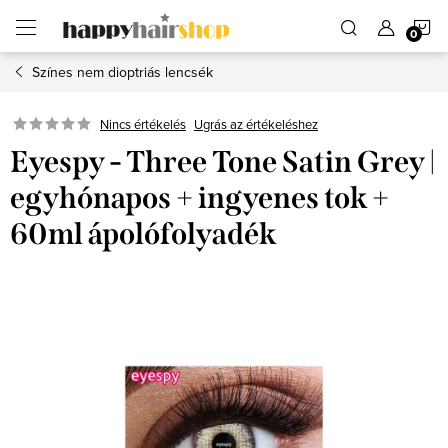
Ugrás
K
a
fő
tartalomhoz
Színes nem dioptriás lencsék
Ugrás az értékeléshez
Nincs értékelés
Eyespy - Three Tone Satin Grey |
egyhónapos + ingyenes tok +
60ml ápolófolyadék