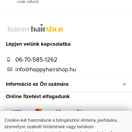
csak nálunk
L
á
b
l
Lépjen velünk kapcsolatba
é
06-70-585-1262
c
info
@
happyhairshop.hu
Információ az Ön számára
Online fizetést elfogadunk
Cookie-kat használunk a böngészési élmény javítására,
személyre szabott hirdetések vagy tartalom