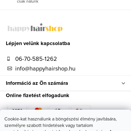
csak nálunk
L
á
b
l
Lépjen velünk kapcsolatba
é
06-70-585-1262
c
info
@
happyhairshop.hu
Információ az Ön számára
Online fizetést elfogadunk
Cookie-kat használunk a böngészési élmény javítására,
személyre szabott hirdetések vagy tartalom