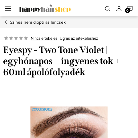
Ugrás
K
a
fő
tartalomhoz
Színes nem dioptriás lencsék
Ugrás az értékeléshez
Nincs értékelés
Eyespy - Two Tone Violet |
egyhónapos + ingyenes tok +
60ml ápolófolyadék