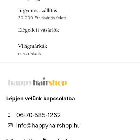
Ingyenes szállítás
30 000 Ft vásárlás felett
Elégedett vásárlók
Világmárkák
csak nálunk
L
á
b
l
Lépjen velünk kapcsolatba
é
06-70-585-1262
c
info
@
happyhairshop.hu