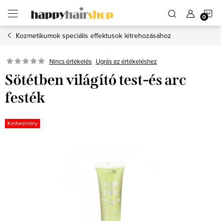
Ugrás
K
a
fő
tartalomhoz
Kozmetikumok speciális effektusok létrehozásához
Ugrás az értékeléshez
Nincs értékelés
Sötétben világító test-és arc
festék
Kedvezmény