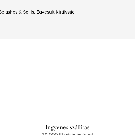
Splashes & Spills, Egyesült Királyság
Ingyenes szállítás
30 000 Ft vásárlás felett