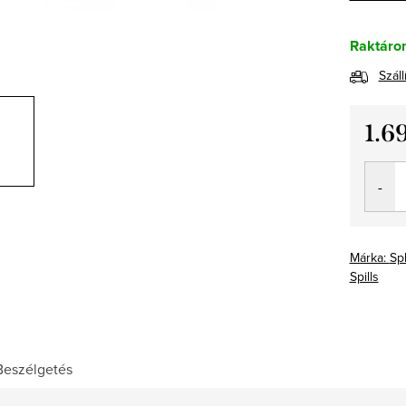
Raktáro
Száll
1.6
Egység
Márka:
Sp
Spills
Beszélgetés