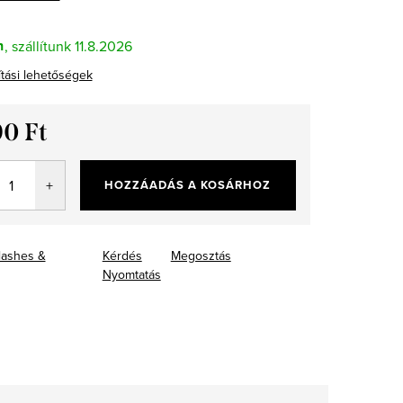
n
11.8.2026
ítási lehetőségek
90 Ft
ár:
HOZZÁADÁS A KOSÁRHOZ
lashes &
Kérdés
Megosztás
Nyomtatás