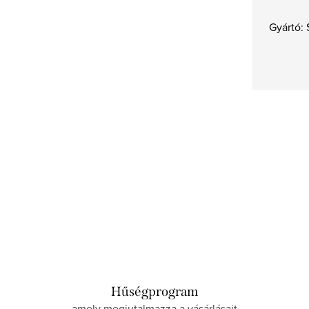
Gyártó: 
Hűségprogram
amely megjutalmazza a vásárlásait