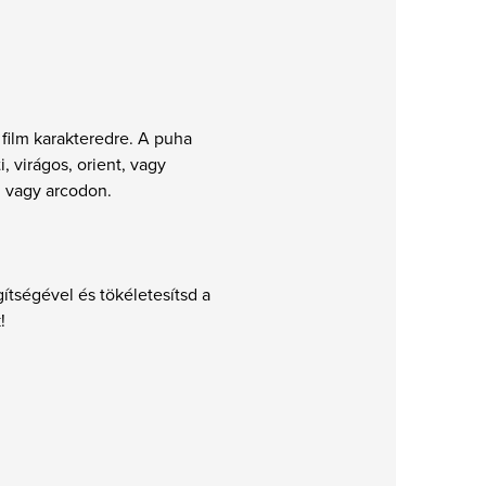
film karakteredre. A puha
 virágos, orient, vagy
n vagy arcodon.
ítségével és tökéletesítsd a
k!