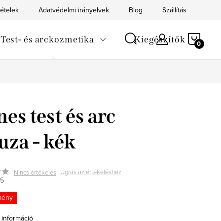
tételek
Adatvédelmi irányelvek
Blog
Szállítás
Kapc
KOS
Test- és arckozmetika
Kiegészítők
nes test és arc
uza - kék
Ugrás az értékeléshez
Nincs értékelés
5
mény
 információ