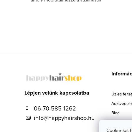
L
á
Informá
b
l
Lépjen velünk kapcsolatba
Üzleti felté
é
Adatvédelm
06-70-585-1262
c
Blog
info
@
happyhairshop.hu
Szállítás
Cookie-kat 
Kapcsolat