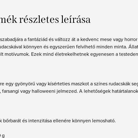
mék részletes leírása
zabadjára a fantáziád és változz át a kedvenc mese vagy horror 
udacskával könnyen és egyszerűen felvihető minden minta. Állati,
ult motívumok. Ezek mind életrekelhetnek egyenesen a testede
re egy gyönyörű vagy kísérteties maszkot a színes rudacskák seg
, farsangi vagy halloweeni jelmezed. A lehetőségek határtalano
 bőrbarát és intenzitása ellenére könnyen lemosható.
9 g