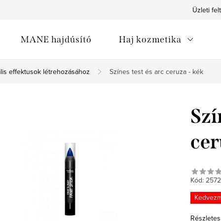
Üzleti fel
MANE hajdúsító
Haj kozmetika
is effektusok létrehozásához
Színes test és arc ceruza - kék
Szí
cer
Kód:
2572
Kedvez
Részletes