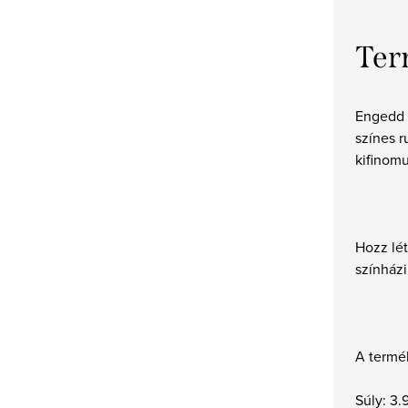
Ter
Engedd s
színes r
kifinom
Hozz lét
színházi
A termék
Súly: 3.