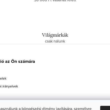
Világmárkák
csak nálunk
ció az Ön számára
telek
i irányelvek
használunk a böngészési élmény javítására, személyre