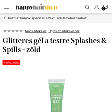
Ugrás
K
a
fő
tartalomhoz
Kozmetikumok speciális effektusok létrehozásához
Ugrás az értékeléshez
Nincs értékelés
Glitteres gél a testre Splashes &
Spills - zöld
Kedvezmény