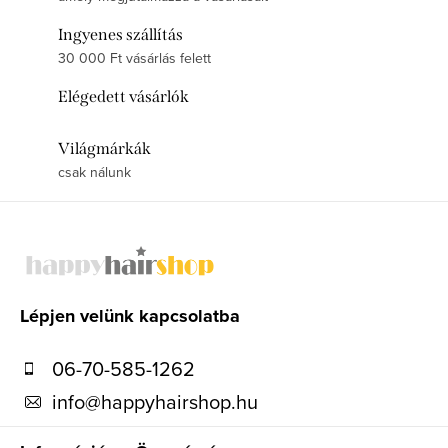
Ingyenes szállítás
30 000 Ft vásárlás felett
Elégedett vásárlók
Világmárkák
csak nálunk
L
á
b
l
Lépjen velünk kapcsolatba
é
06-70-585-1262
c
info
@
happyhairshop.hu