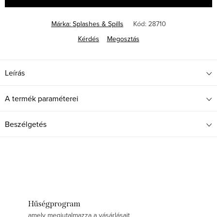
Márka:
Splashes & Spills
Kód:
28710
Kérdés
Megosztás
Leírás
A termék paraméterei
Beszélgetés
Hűségprogram
amely megjutalmazza a vásárlásait