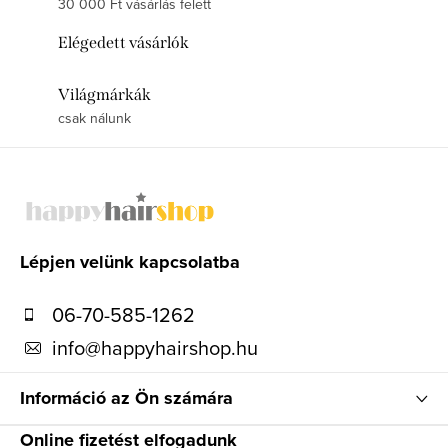
30 000 Ft vásárlás felett
Elégedett vásárlók
Világmárkák
csak nálunk
L
á
b
l
Lépjen velünk kapcsolatba
é
06-70-585-1262
c
info
@
happyhairshop.hu
Információ az Ön számára
Online fizetést elfogadunk