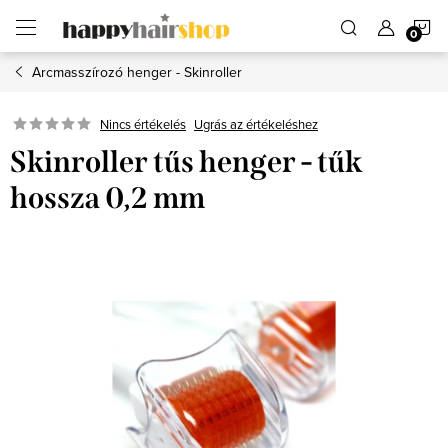
Ugrás
K
a
fő
tartalomhoz
Arcmasszírozó henger - Skinroller
Ugrás az értékeléshez
Nincs értékelés
Skinroller tűs henger - tűk
hossza 0,2 mm