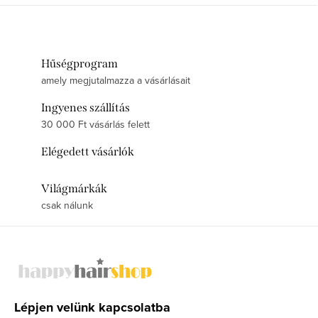
Hűségprogram
amely megjutalmazza a vásárlásait
Ingyenes szállítás
30 000 Ft vásárlás felett
Elégedett vásárlók
Világmárkák
csak nálunk
L
á
b
l
Lépjen velünk kapcsolatba