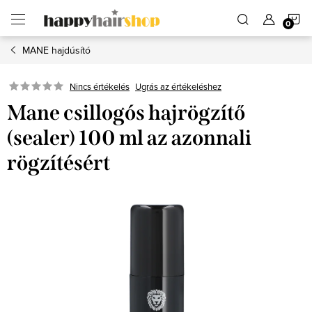
Ugrás
K
a
fő
tartalomhoz
MANE hajdúsító
Ugrás az értékeléshez
Nincs értékelés
Mane csillogós hajrögzítő
(sealer) 100 ml az azonnali
rögzítésért