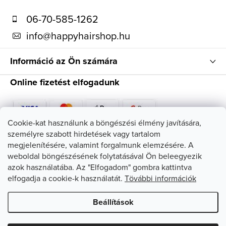
é
06-70-585-1262
c
info
@
happyhairshop.hu
Információ az Ön számára
Online fizetést elfogadunk
Cookie-kat használunk a böngészési élmény javítására,
személyre szabott hirdetések vagy tartalom
Kövessen minket
megjelenítésére, valamint forgalmunk elemzésére. A
weboldal böngészésének folytatásával Ön beleegyezik
azok használatába. Az "Elfogadom" gombra kattintva
elfogadja a cookie-k használatát.
Tövábbi információk
Beállítások
Copyright 2026
HappyHairShop
. Minden jog fenntartva.
Süti
beállítások szerkesztése