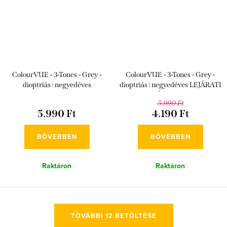
ColourVUE - 3-Tones - Grey -
ColourVUE - 3-Tones - Grey -
dioptriás | negyedéves
dioptriás | negyedéves LEJÁRATI
IDŐ: 2026/08
5.990 Ft
5.990 Ft
4.190 Ft
BŐVEBBEN
BŐVEBBEN
Raktáron
Raktáron
L
TOVÁBBI 12 BETÖLTÉSE
i