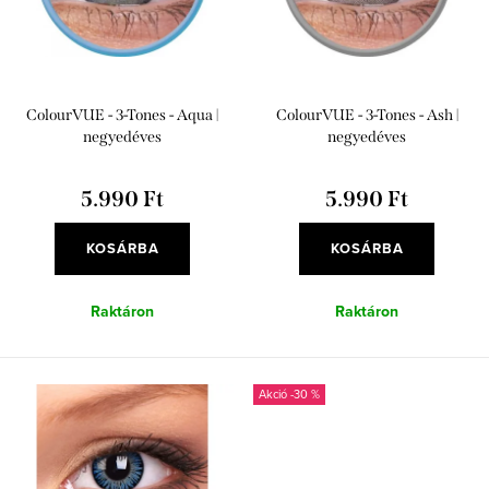
k
é
r
k
e
e
n
ColourVUE - 3-Tones - Aqua |
ColourVUE - 3-Tones - Ash |
k
d
negyedéves
negyedéves
l
e
i
5.990 Ft
5.990 Ft
z
s
é
KOSÁRBA
KOSÁRBA
t
s
á
Raktáron
Raktáron
e
j
a
-30 %