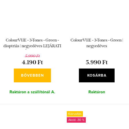
ColourVUE - 3-Tones - Green -
ColourVUE - 3-Tones - Green |
dioptriás | negyedéves LEJÁRATI
negyedéves
IDŐ: 2026/06
5.990 Ft
4.190 Ft
5.990 Ft
BŐVEBBEN
KOSÁRBA
Raktáron a szállítónál A.
Raktáron
Kiárusítás
-30 %