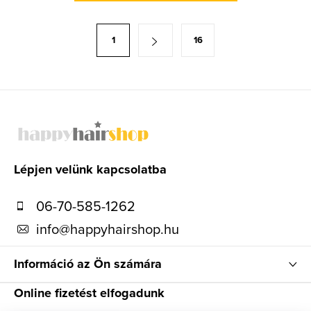
s
t
L
1
16
a
a
i
p
r
o
L
á
z
n
á
á
y
s
b
í
l
Lépjen velünk kapcsolatba
t
é
á
06-70-585-1262
s
c
info
@
happyhairshop.hu
e
l
Információ az Ön számára
e
m
Online fizetést elfogadunk
e