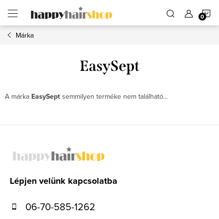
Ugrás
K
a
fő
tartalomhoz
Márka
EasySept
A márka
EasySept
semmilyen terméke nem található...
L
á
b
l
Lépjen velünk kapcsolatba
é
06-70-585-1262
c