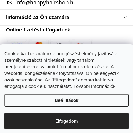
info
@
happyhairshop.hu
Információ az Ön számára
Online fizetést elfogadunk
Cookie-kat használunk a böngészési élmény javítására,
személyre szabott hirdetések vagy tartalom
Kövessen minket
megjelenítésére, valamint forgalmunk elemzésére. A
weboldal böngészésének folytatásával Ön beleegyezik
azok használatába. Az "Elfogadom" gombra kattintva
elfogadja a cookie-k használatát.
Tövábbi információk
Beállítások
Copyright 2026
HappyHairShop
. Minden jog fenntartva.
Süti
beállítások szerkesztése
Elfogadom
Shoptet készítette