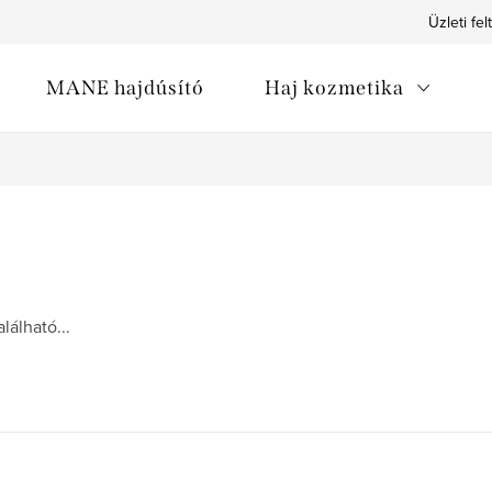
Üzleti fel
MANE hajdúsító
Haj kozmetika
álható...