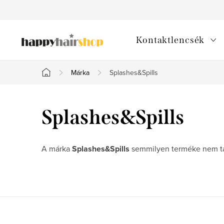
Ugrás
a
fő
Kontaktlencsék
tartalomhoz
Márka
Splashes&Spills
Kezdőlap
Splashes&Spills
A márka
Splashes&Spills
semmilyen terméke nem tal
L