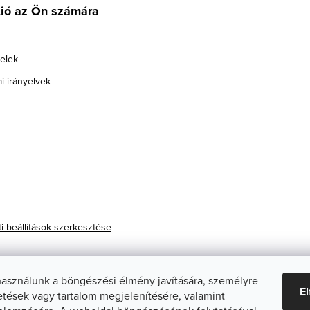
ció az Ön számára
telek
i irányelvek
ti beállítások szerkesztése
használunk a böngészési élmény javítására, személyre
E
etések vagy tartalom megjelenítésére, valamint