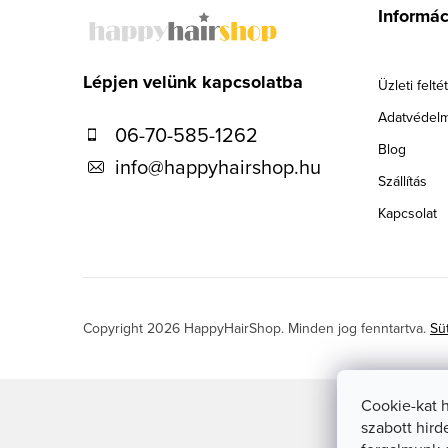
á
Informá
b
l
Lépjen velünk kapcsolatba
Üzleti felté
é
Adatvédelm
06-70-585-1262
c
Blog
info
@
happyhairshop.hu
Szállítás
Kapcsolat
Copyright 2026
HappyHairShop
. Minden jog fenntartva.
Sü
Cookie-kat 
szabott hird