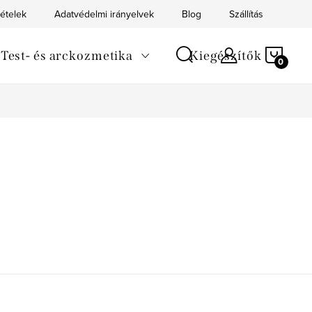
tételek
Adatvédelmi irányelvek
Blog
Szállítás
Kapc
KOS
Test- és arckozmetika
Kiegészítők