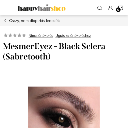
Ugrás
K
a
fő
tartalomhoz
Crazy, nem dioptriás lencsék
Ugrás az értékeléshez
Nincs értékelés
MesmerEyez - Black Sclera
(Sabretooth)