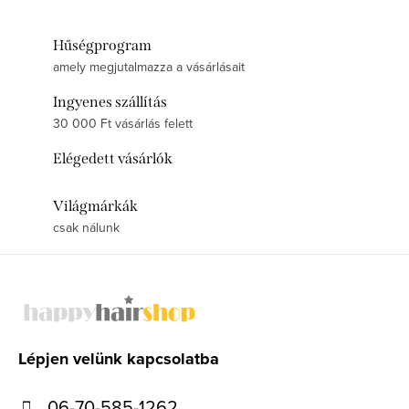
Hűségprogram
amely megjutalmazza a vásárlásait
Ingyenes szállítás
30 000 Ft vásárlás felett
Elégedett vásárlók
Világmárkák
csak nálunk
L
á
b
l
Lépjen velünk kapcsolatba
é
06-70-585-1262