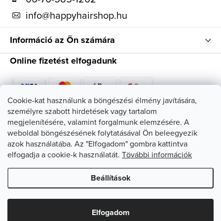
c
info
@
happyhairshop.hu
Információ az Ön számára
Online fizetést elfogadunk
Cookie-kat használunk a böngészési élmény javítására,
személyre szabott hirdetések vagy tartalom
Kövessen minket
megjelenítésére, valamint forgalmunk elemzésére. A
weboldal böngészésének folytatásával Ön beleegyezik
azok használatába. Az "Elfogadom" gombra kattintva
elfogadja a cookie-k használatát.
Tövábbi információk
Beállítások
Copyright 2026
HappyHairShop
. Minden jog fenntartva.
Süti
beállítások szerkesztése
Elfogadom
Shoptet készítette