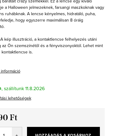
 barátait crazy szemekkel. Ez a lencse egy kiváló
ője a Halloween jelmezeknek, farsangi maszkoknak vagy
ns ruhábknak. A lencse kényelmes, hidratáló, puha,
efeledje, hogy egyszerre maximálisan 8 óráig
tó.
A kép illusztráció, a kontaktlencse felhelyezés utáni
g az Ön szemszínétől és a fényviszonyoktól. Lehet mint
 kontaktlencse is.
 információ
n
11.8.2026
ítási lehetőségek
90 Ft
ár:
HOZZÁADÁS A KOSÁRHOZ