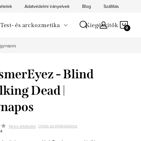
tételek
Adatvédelmi irányelvek
Blog
Szállítás
Kapc
KOS
Test- és arckozmetika
Kiegészítők
egynapos
merEyez - Blind
king Dead |
ynapos
Ugrás az értékeléshez
Nincs értékelés
4