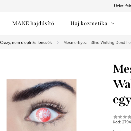
Üzleti fel
MANE hajdúsító
Haj kozmetika
Crazy, nem dioptriás lencsék
MesmerEyez - Blind Walking Dead | 
Mes
Wal
eg
Kód:
2794