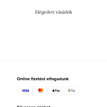
Elégedett vásárlók
Online fizetést elfogadunk