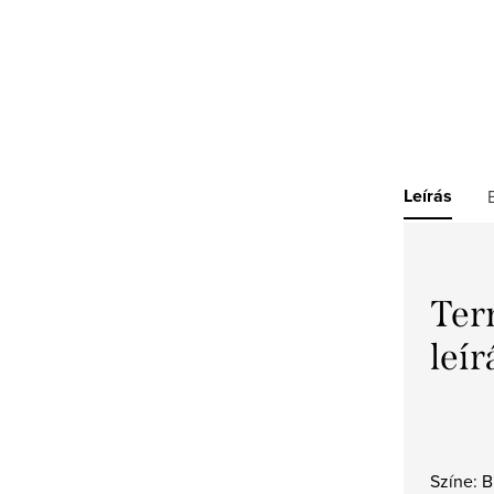
Leírás
Ter
leír
Színe: 