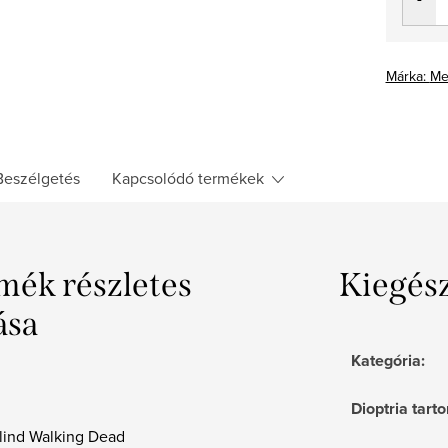
Márka:
Me
Beszélgetés
Kapcsolódó termékek
mék részletes
Kiegés
ása
Kategória
:
Dioptria tar
Blind Walking Dead