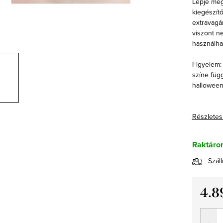
Lepje meg
kiegészít
extravagá
viszont n
használha
Figyelem: 
színe füg
halloween
Részletes
Raktáro
Száll
4.8
Egység