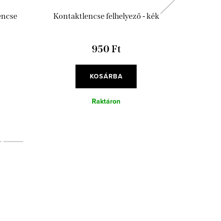
encse
Kontaktlencse felhelyező - kék
Antibakt
950 Ft
KOSÁRBA
Raktáron