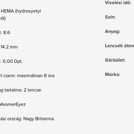
Viselési idő
:
 HEMA (hydroxyetyl
Szín
:
át)
Anyag
:
t: 8.6
Lencsék átmé
 14.2 mm
Görbület
:
 : 0,00 Dpt.
Márka
:
t csere: maximálisan 8 óra
g tartalma: 2 lencse
 MesmerEyez
si ország: Nagy Britannia