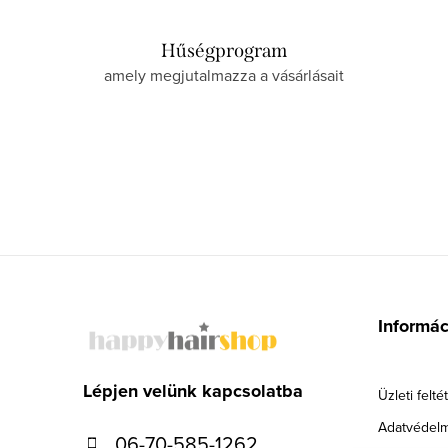
Hűségprogram
amely megjutalmazza a vásárlásait
L
á
Informá
b
l
Lépjen velünk kapcsolatba
Üzleti felté
é
Adatvédelm
06-70-585-1262