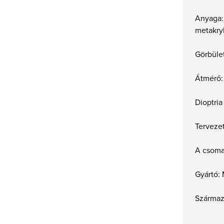
Anyaga:
metakryl
Görbüle
Átmérő:
Dioptria
Tervezet
A csoma
Gyártó:
Származá