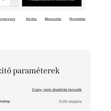
smereyez
Kérdés
Megosztás
Nyomtatás
zítő paraméterek
Crazy, nem dioptriás lencsék
tomány
:
0,00 dioptria