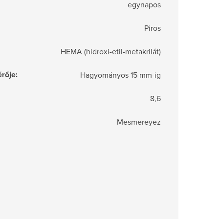
egynapos
Piros
HEMA (hidroxi-etil-metakrilát)
rője
:
Hagyományos 15 mm-ig
8,6
Mesmereyez