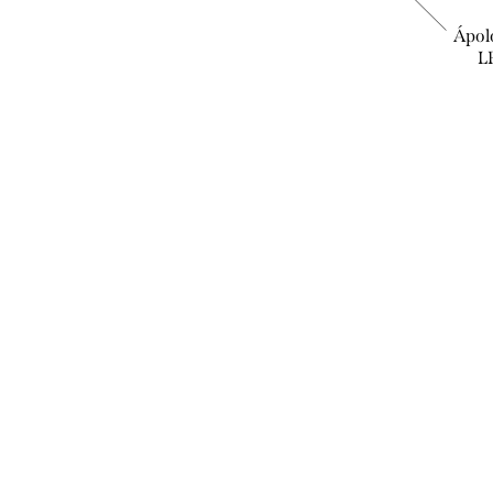
Biotrue - szemcsepp
Ápol
L
3.490 Ft
KOSÁRBA
Raktáron