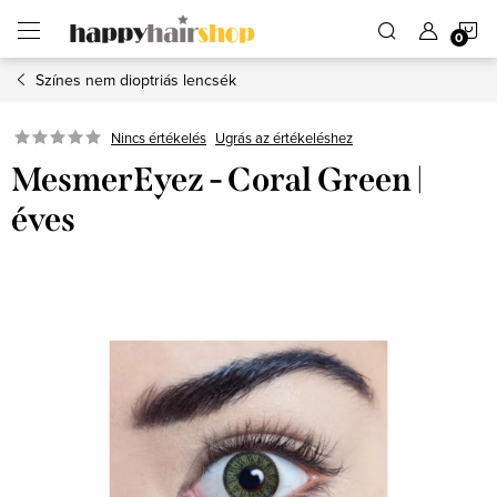
Ugrás
K
a
fő
tartalomhoz
Színes nem dioptriás lencsék
Ugrás az értékeléshez
Nincs értékelés
MesmerEyez - Coral Green |
éves