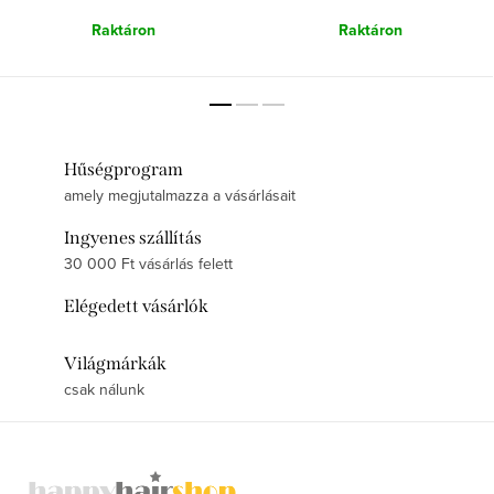
Raktáron
Raktáron
Hűségprogram
amely megjutalmazza a vásárlásait
Ingyenes szállítás
30 000 Ft vásárlás felett
Elégedett vásárlók
Világmárkák
csak nálunk
L
á