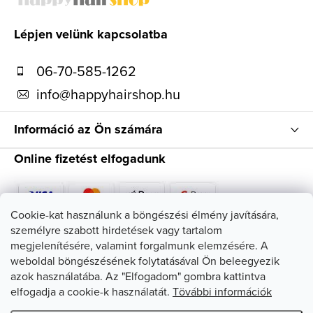
b
l
Lépjen velünk kapcsolatba
é
06-70-585-1262
c
info
@
happyhairshop.hu
Információ az Ön számára
Online fizetést elfogadunk
Cookie-kat használunk a böngészési élmény javítására,
személyre szabott hirdetések vagy tartalom
Kövessen minket
megjelenítésére, valamint forgalmunk elemzésére. A
weboldal böngészésének folytatásával Ön beleegyezik
azok használatába. Az "Elfogadom" gombra kattintva
elfogadja a cookie-k használatát.
Tövábbi információk