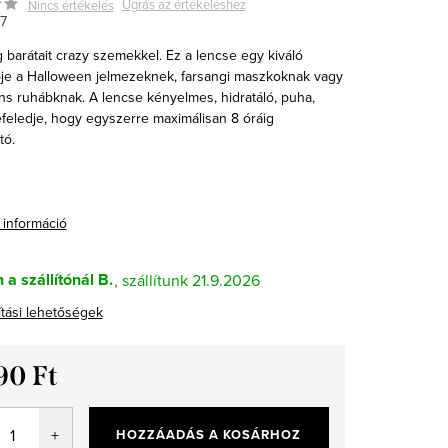
Ugrás az értékeléshez
Nincs értékelés
7
 barátait crazy szemekkel. Ez a lencse egy kiváló
ője a Halloween jelmezeknek, farsangi maszkoknak vagy
ns ruhábknak. A lencse kényelmes, hidratáló, puha,
efeledje, hogy egyszerre maximálisan 8 óráig
tó.
 információ
 a szállítónál B.
21.9.2026
ítási lehetőségek
90 Ft
ár:
HOZZÁADÁS A KOSÁRHOZ