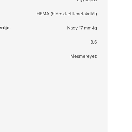
HEMA (hidroxi-etil-metakrilát)
rője
:
Nagy 17 mm-ig
8,6
Mesmereyez