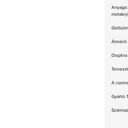
Anyaga:
metakryl
Görbüle
Átmérő
Dioptria
Tervezet
A csoma
Gyártó:
Származá