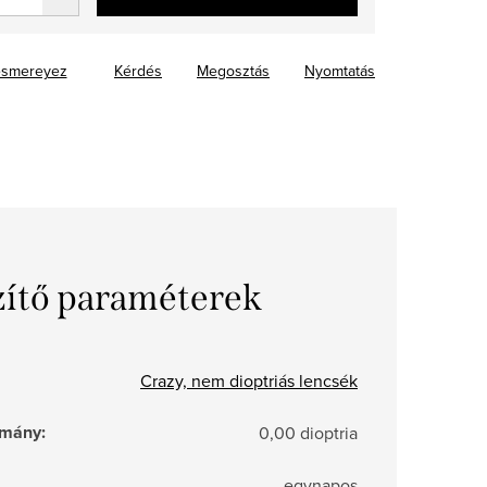
smereyez
Kérdés
Megosztás
Nyomtatás
zítő paraméterek
Crazy, nem dioptriás lencsék
tomány
:
0,00 dioptria
egynapos