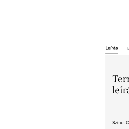
Leírás
Ter
leír
Színe: C