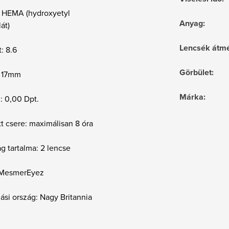
 HEMA (hydroxyetyl
Anyag
:
át)
Lencsék átmé
t: 8.6
Görbület
:
: 17mm
Márka
:
 : 0,00 Dpt.
t csere: maximálisan 8 óra
g tartalma: 2 lencse
 MesmerEyez
si ország: Nagy Britannia