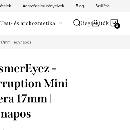
tételek
Adatvédelmi irányelvek
Blog
Szállítás
Kapc
KOS
Test- és arckozmetika
Kiegészítők
a 17mm | egynapos
smerEyez -
ruption Mini
era 17mm |
ynapos