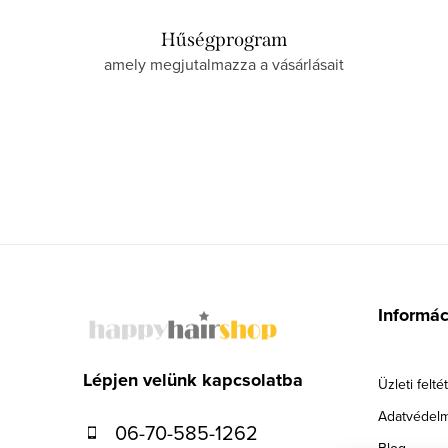
Hűségprogram
amely megjutalmazza a vásárlásait
L
á
Informá
b
l
Lépjen velünk kapcsolatba
Üzleti felté
é
Adatvédelm
06-70-585-1262
Blog