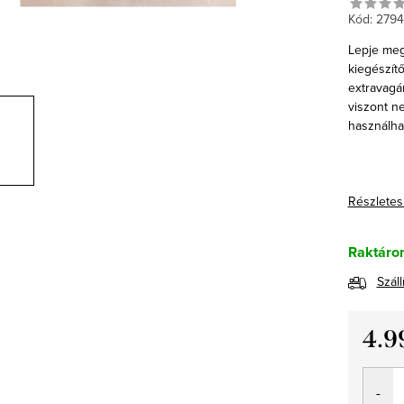
Kód:
2794
Lepje meg
kiegészít
extravagá
viszont n
használha
Részletes
Raktáron
Száll
4.9
Egység