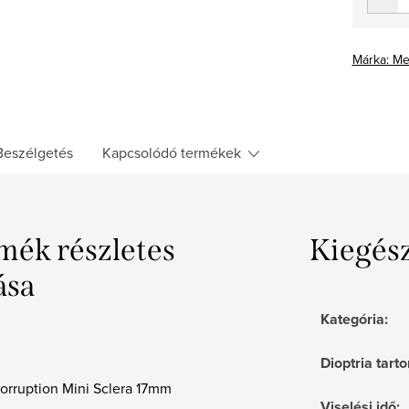
Márka:
Me
Beszélgetés
Kapcsolódó termékek
mék részletes
Kiegés
ása
Kategória
:
Dioptria tar
orruption Mini Sclera 17mm
Viselési idő
: