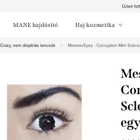
Üzleti fel
MANE hajdúsító
Haj kozmetika
Crazy, nem dioptriás lencsék
MesmerEyez - Corruption Mini Scler
Me
Cor
Scl
eg