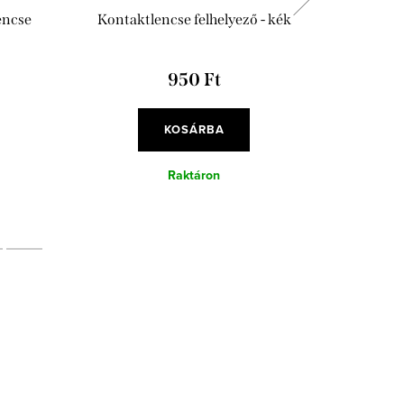
encse
Kontaktlencse felhelyező - kék
Antibakt
950 Ft
KOSÁRBA
Raktáron