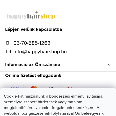
L
á
b
l
Lépjen velünk kapcsolatba
é
06-70-585-1262
c
info
@
happyhairshop.hu
Információ az Ön számára
Online fizetést elfogadunk
Cookie-kat használunk a böngészési élmény javítására,
személyre szabott hirdetések vagy tartalom
Kövessen minket
megjelenítésére, valamint forgalmunk elemzésére. A
weboldal böngészésének folytatásával Ön beleegyezik