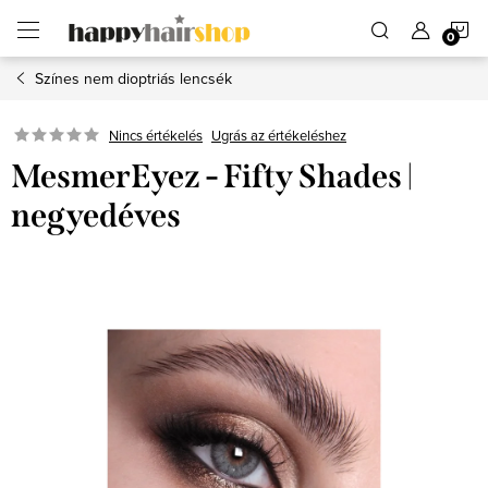
Ugrás
K
a
fő
tartalomhoz
Színes nem dioptriás lencsék
Ugrás az értékeléshez
Nincs értékelés
MesmerEyez - Fifty Shades |
negyedéves