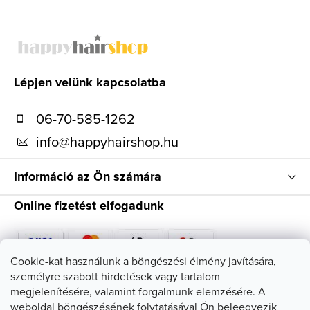
L
á
b
l
Lépjen velünk kapcsolatba
é
06-70-585-1262
c
info
@
happyhairshop.hu
Információ az Ön számára
Online fizetést elfogadunk
Cookie-kat használunk a böngészési élmény javítására,
személyre szabott hirdetések vagy tartalom
Kövessen minket
megjelenítésére, valamint forgalmunk elemzésére. A
weboldal böngészésének folytatásával Ön beleegyezik