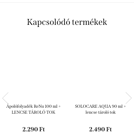
Kapcsolódó termékek
Ápolófolyadék ReNu 100 ml +
SOLOCARE AQUA 90 ml +
LENCSE TÁROLÓ TOK
lencse tároló tok
2.290 Ft
2.490 Ft