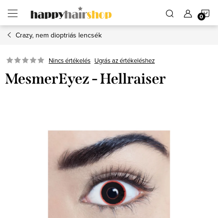
Ugrás
K
a
fő
tartalomhoz
Crazy, nem dioptriás lencsék
Ugrás az értékeléshez
Nincs értékelés
MesmerEyez - Hellraiser