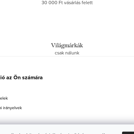
30 000 Ft vásárlás felett
Világmárkák
csak nálunk
ció az Ön számára
telek
i irányelvek