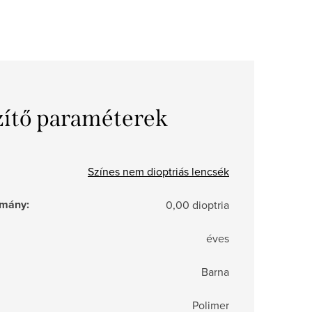
zítő paraméterek
Színes nem dioptriás lencsék
tomány
:
0,00 dioptria
éves
Barna
Polimer