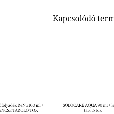
Kapcsolódó ter
ófolyadék ReNu 100 ml +
SOLOCARE AQUA 90 ml + l
ENCSE TÁROLÓ TOK
tároló tok