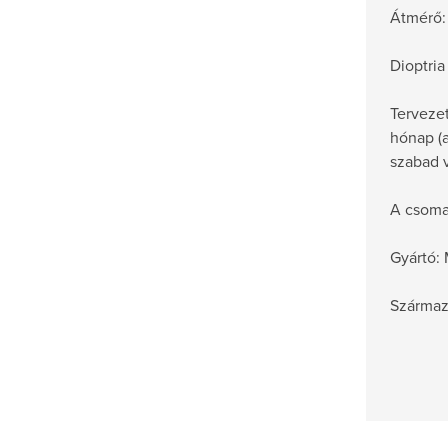
Átmérő:
Dioptria
Tervezet
hónap (
szabad v
A csoma
Gyártó:
Származá