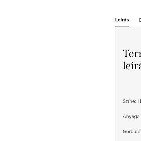
Leírás
Ter
leír
Színe: 
Anyaga:
Görbüle