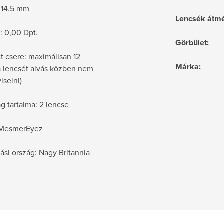
 14.5 mm
Lencsék átmé
 : 0,00 Dpt.
Görbület
:
t csere: maximálisan 12
Márka
:
a lencsét alvás közben nem
iselni)
g tartalma: 2 lencse
 MesmerEyez
si ország: Nagy Britannia