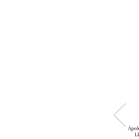
Biotrue - szemcsepp
Ápol
L