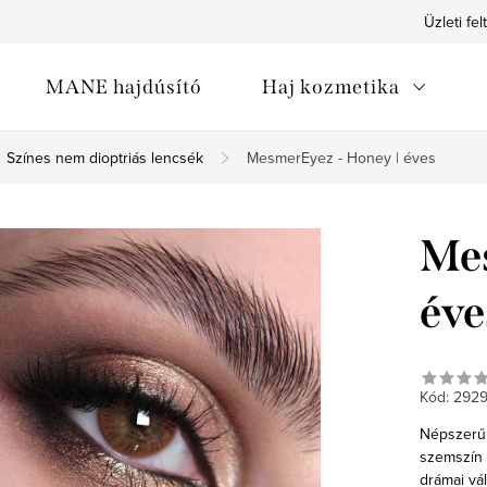
Üzleti fel
MANE hajdúsító
Haj kozmetika
Színes nem dioptriás lencsék
MesmerEyez - Honey | éves
Mes
éve
Kód:
292
Népszerű b
szemszín 
drámai vá