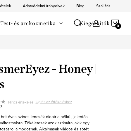
tételek
Adatvédelmi irányelvek
Blog
Szállítás
Kapc
KOS
Test- és arckozmetika
Kiegészítők
merEyez - Honey |
s
Ugrás az értékeléshez
Nincs értékelés
93
rit éves színes lencsék dioptria nélkül, jelentős
változtatásra. Tökéletesek azok számára, akik egy
ltozásrol álmodoznak. Alkalmasak világos és sötét