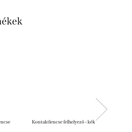
mékek
encse
Kontaktlencse felhelyező - kék
Antibakt