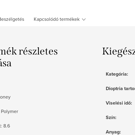
Beszélgetés
Kapcsolódó termékek
mék részletes
Kiegés
ása
Kategória
:
Dioptria tar
Honey
Viselési idő
:
 Polymer
Szín
:
t: 8.6
Anyag
: