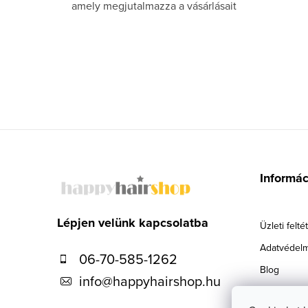
amely megjutalmazza a vásárlásait
L
á
Informá
b
l
Lépjen velünk kapcsolatba
Üzleti felté
é
Adatvédelm
06-70-585-1262
c
Blog
info
@
happyhairshop.hu
Szállítás