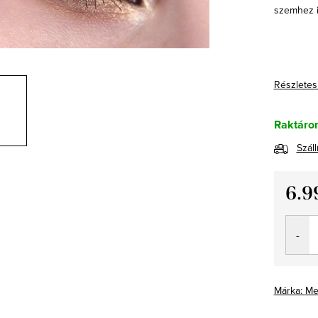
szemhez i
Részletes
Raktáro
Száll
6.9
Egység
Márka:
Me