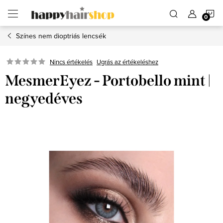
Ugrás
K
a
fő
tartalomhoz
Színes nem dioptriás lencsék
Ugrás az értékeléshez
Nincs értékelés
MesmerEyez - Portobello mint |
negyedéves