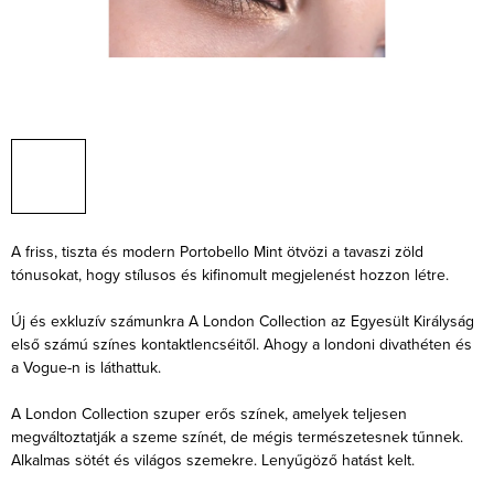
A friss, tiszta és modern Portobello Mint ötvözi a tavaszi zöld
tónusokat, hogy stílusos és kifinomult megjelenést hozzon létre.
Új és exkluzív számunkra A London Collection az Egyesült Királyság
első számú színes kontaktlencséitől. Ahogy a londoni divathéten és
a Vogue-n is láthattuk.
A London Collection szuper erős színek, amelyek teljesen
megváltoztatják a szeme színét, de mégis természetesnek tűnnek.
Alkalmas sötét és világos szemekre. Lenyűgöző hatást kelt.