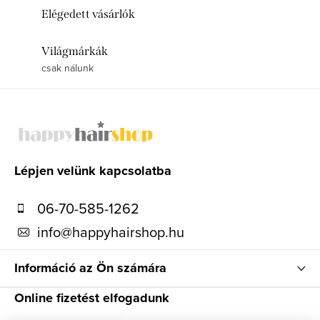
Elégedett vásárlók
Világmárkák
csak nálunk
L
á
b
l
Lépjen velünk kapcsolatba
é
06-70-585-1262
c
info
@
happyhairshop.hu
Információ az Ön számára
Online fizetést elfogadunk