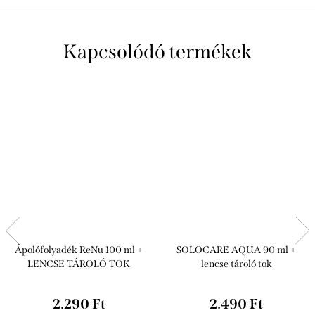
Kapcsolódó termékek
Ápolófolyadék ReNu 100 ml +
SOLOCARE AQUA 90 ml +
LENCSE TÁROLÓ TOK
lencse tároló tok
2.290 Ft
2.490 Ft