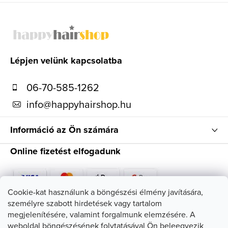
L
á
b
l
Lépjen velünk kapcsolatba
é
06-70-585-1262
c
info
@
happyhairshop.hu
Információ az Ön számára
Online fizetést elfogadunk
Cookie-kat használunk a böngészési élmény javítására,
személyre szabott hirdetések vagy tartalom
Kövessen minket
megjelenítésére, valamint forgalmunk elemzésére. A
weboldal böngészésének folytatásával Ön beleegyezik