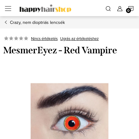
Ugrás
K
a
fő
tartalomhoz
Crazy, nem dioptriás lencsék
Ugrás az értékeléshez
Nincs értékelés
MesmerEyez - Red Vampire