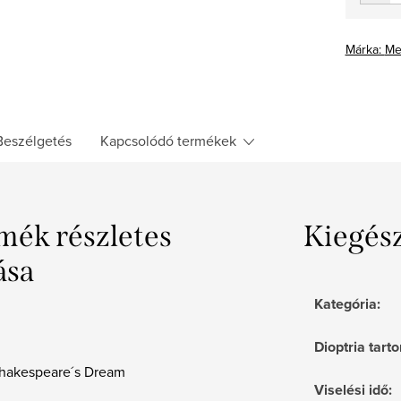
Márka:
Me
Beszélgetés
Kapcsolódó termékek
mék részletes
Kiegés
ása
Kategória
:
Dioptria tar
Shakespeare´s Dream
Viselési idő
: