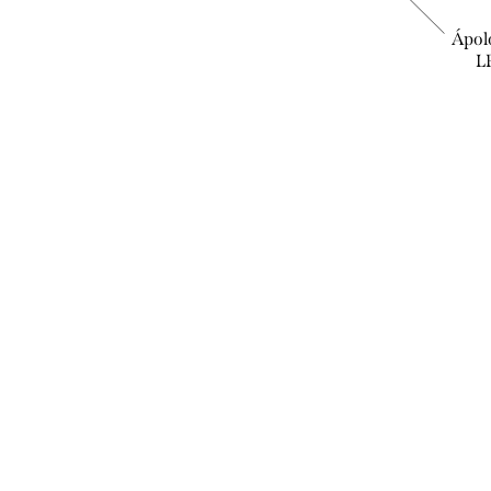
Biotrue - szemcsepp
Ápol
L
3.490 Ft
KOSÁRBA
Raktáron