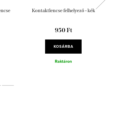
encse
Kontaktlencse felhelyező - kék
Antibakt
950 Ft
KOSÁRBA
Raktáron