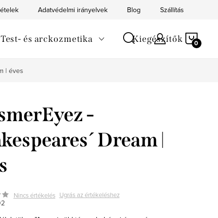
tételek
Adatvédelmi irányelvek
Blog
Szállítás
Kapc
KOS
Test- és arckozmetika
Kiegészítők
 | éves
smerEyez -
kespeares´ Dream |
s
Ugrás az értékeléshez
Nincs értékelés
02