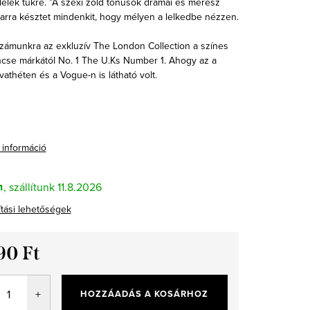
lélek tükre. ”A szexi zöld tónusok drámai és merész
arra késztet mindenkit, hogy mélyen a lelkedbe nézzen.
számunkra az exkluzív The London Collection a színes
ncse márkától No. 1 The U.Ks Number 1. Ahogy az a
vathéten és a Vogue-n is látható volt.
 információ
n
11.8.2026
ítási lehetőségek
90 Ft
ár:
HOZZÁADÁS A KOSÁRHOZ