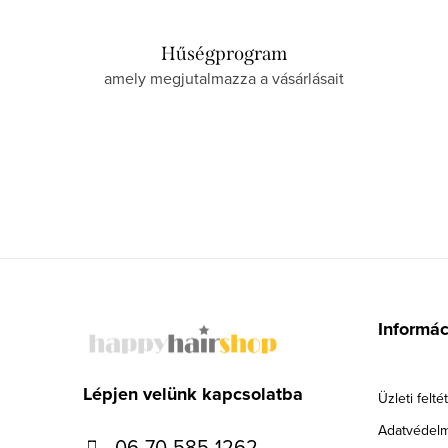
Hűségprogram
amely megjutalmazza a vásárlásait
L
á
Informá
b
l
Lépjen velünk kapcsolatba
Üzleti felté
é
Adatvédelm
06-70-585-1262