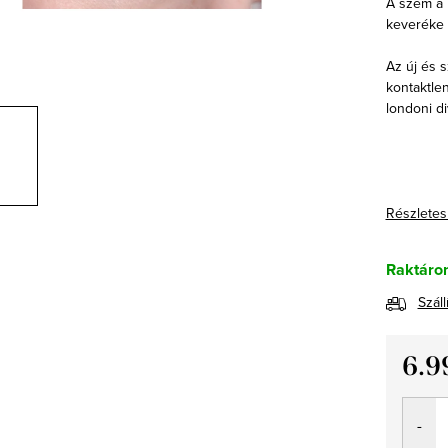
A szem a 
keveréke 
Az új és 
kontaktle
londoni di
Részletes
Raktáro
Száll
6.9
Egység