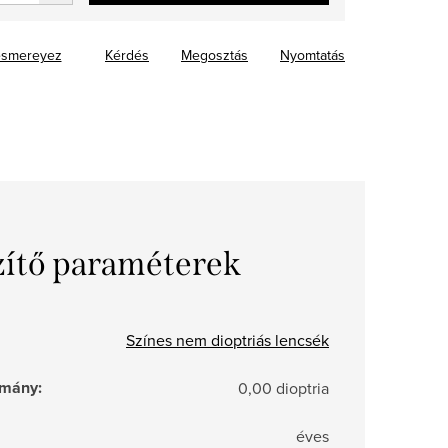
smereyez
Kérdés
Megosztás
Nyomtatás
zítő paraméterek
Színes nem dioptriás lencsék
tomány
:
0,00 dioptria
éves