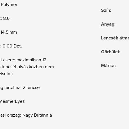
 Polymer
Szín
:
t: 8.6
Anyag
:
 14.5 mm
Lencsék átmé
 : 0,00 Dpt.
Görbület
:
t csere: maximálisan 12
Márka
:
a lencsét alvás közben nem
iselni)
g tartalma: 2 lencse
 MesmerEyez
si ország: Nagy Britannia