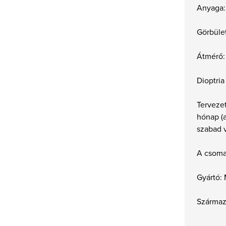
Anyaga:
Görbüle
Átmérő:
Dioptria
Tervezet
hónap (
szabad v
A csoma
Gyártó:
Származá