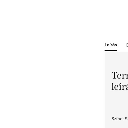
Leírás
Ter
leír
Színe: 