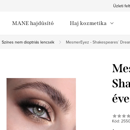
Üzleti fel
MANE hajdúsító
Haj kozmetika
Színes nem dioptriás lencsék
MesmerEyez - Shakespeares´ Dream
Me
Sha
éve
Kód:
255