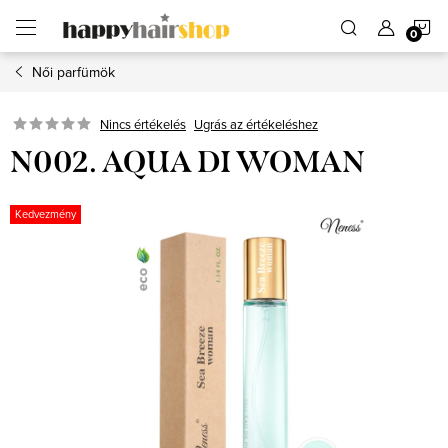
Ugrás
K
a
fő
tartalomhoz
Női parfümök
Ugrás az értékeléshez
Nincs értékelés
N002. AQUA DI WOMAN
Kedvezmény