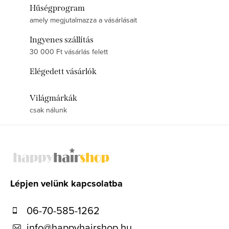
Hűségprogram
amely megjutalmazza a vásárlásait
Ingyenes szállítás
30 000 Ft vásárlás felett
Elégedett vásárlók
Világmárkák
csak nálunk
L
á
b
l
Lépjen velünk kapcsolatba
é
06-70-585-1262
c
info
@
happyhairshop.hu