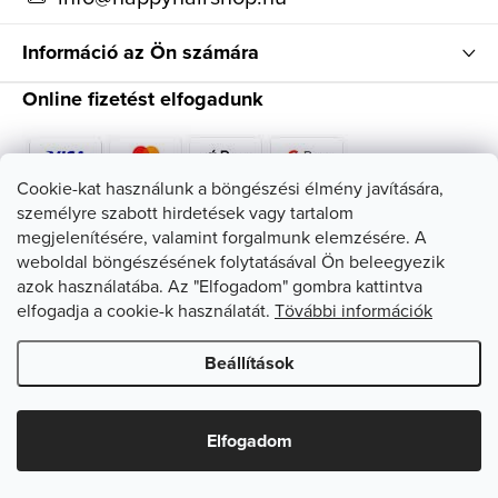
Információ az Ön számára
Online fizetést elfogadunk
Cookie-kat használunk a böngészési élmény javítására,
személyre szabott hirdetések vagy tartalom
Kövessen minket
megjelenítésére, valamint forgalmunk elemzésére. A
weboldal böngészésének folytatásával Ön beleegyezik
azok használatába. Az "Elfogadom" gombra kattintva
elfogadja a cookie-k használatát.
Tövábbi információk
Beállítások
Copyright 2026
HappyHairShop
. Minden jog fenntartva.
Süti
beállítások szerkesztése
Elfogadom
Shoptet készítette