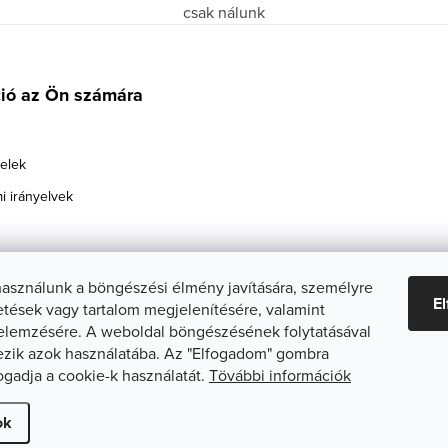
csak nálunk
ció az Ön számára
telek
i irányelvek
használunk a böngészési élmény javítására, személyre
E
etések vagy tartalom megjelenítésére, valamint
elemzésére. A weboldal böngészésének folytatásával
zik azok használatába. Az "Elfogadom" gombra
fogadja a cookie-k használatát.
Tövábbi információk
ti beállítások szerkesztése
ok