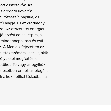
tott összetevõk. Az
us eredetû keverék
, rózsaszín paprika, és
él alapja. És az eredmény
ó! Az összetétel energiát
 jó érzést ad és inspirálja.
a mindennapokban és esti
. A Mania kifejezetten az
alisták számára készült, akik
élyükkel megfertõzik
etüket. Te vagy az egyikük
z esetben ennek az elegáns
k a kozmetikai táskádban a