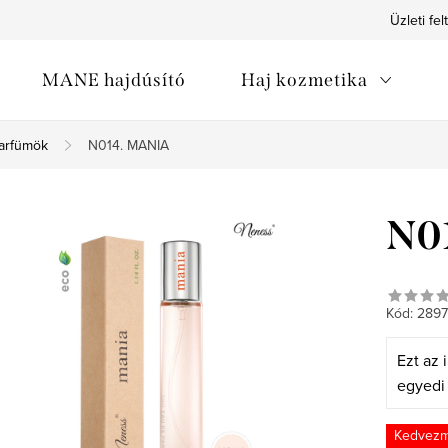
Üzleti fel
MANE hajdúsító
Haj kozmetika
arfümök
N014. MANIA
N0
Kód:
289
Ezt az i
egyed
Kedvez