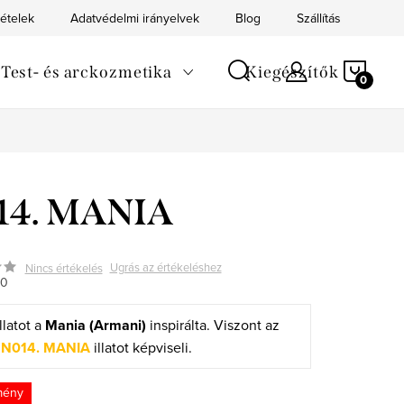
tételek
Adatvédelmi irányelvek
Blog
Szállítás
Kapc
KOS
Test- és arckozmetika
Kiegészítők
14. MANIA
Ugrás az értékeléshez
Nincs értékelés
70
llatot a
Mania (Armani)
inspirálta. Viszont az
i
N014. MANIA
illatot képviseli.
mény