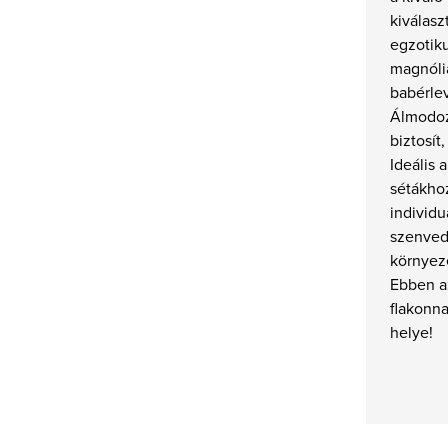
kiválasz
egzotik
magnólia
babérlev
Álmodoz
biztosít,
Ideális 
sétákhoz
individu
szenved
környez
Ebben a
flakonna
helye!