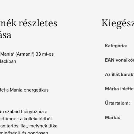
mék részletes
Kiegés
ása
Kategória
:
t Mania* (Armani*) 33 ml-es
EAN vonalkó
alackban
Az illat karak
Márka ihlette
fel a Mania energetikus
Űrtartalom
:
em szabad hiányoznia a
Márka
:
arfümnek a kollekciódból
an tartós illat, melynek titka
ó minõségû és gondosan