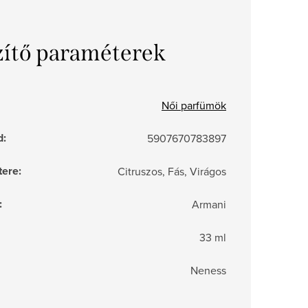
zítő paraméterek
Női parfümök
d
:
5907670783897
tere
:
Citruszos, Fás, Virágos
:
Armani
33 ml
Neness