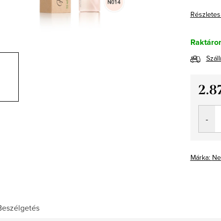
Részletes
Raktáro
Száll
2.8
Egység
Márka:
Ne
Beszélgetés