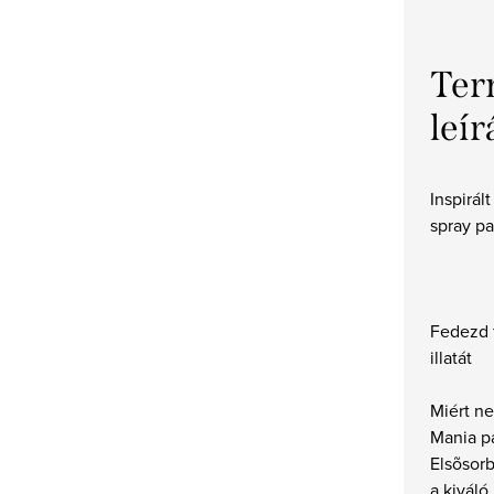
Ter
leír
Inspirál
spray p
Fedezd 
illatát
Miért n
Mania p
Elsõsorb
a kivál