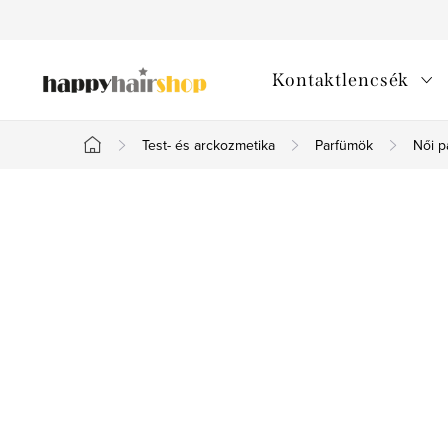
Ugrás
a
fő
Kontaktlencsék
tartalomhoz
Test- és arckozmetika
Parfümök
Női p
Kezdőlap
O
l
d
a
l
s