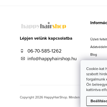
L
á
Informá
b
l
Lépjen velünk kapcsolatba
Üzleti felté
é
Adatvédelm
06-70-585-1262
c
Blog
info
@
happyhairshop.hu
Szállítás
Cookie-kat 
Kapcsolat
szabott hird
forgalmunk 
Ön beleegye
kattintva el
Copyright 2026
HappyHairShop
. Minden jog fenntartva.
Sü
Beállítás