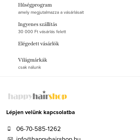
Hűségprogram
amely megjutalmazza a vásárlásait
Ingyenes szállítás
30 000 Ft vásárlás felett
Elégedett vásárlók
Világmárkák
csak nálunk
L
á
b
l
Lépjen velünk kapcsolatba
é
06-70-585-1262
c
info
@
happyhairshop.hu