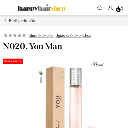
Ugrás
K
a
fő
tartalomhoz
Férfi parfümök
Ugrás az értékeléshez
Nincs értékelés
N020. You Man
Kedvezmény