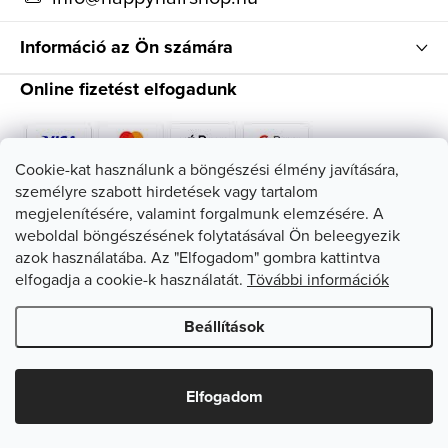
Információ az Ön számára
Online fizetést elfogadunk
Cookie-kat használunk a böngészési élmény javítására,
személyre szabott hirdetések vagy tartalom
Kövessen minket
megjelenítésére, valamint forgalmunk elemzésére. A
weboldal böngészésének folytatásával Ön beleegyezik
azok használatába. Az "Elfogadom" gombra kattintva
elfogadja a cookie-k használatát.
Tövábbi információk
Beállítások
Copyright 2026
HappyHairShop
. Minden jog fenntartva.
Süti
beállítások szerkesztése
Elfogadom
Shoptet készítette