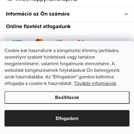
Információ az Ön számára
Online fizetést elfogadunk
Cookie-kat használunk a böngészési élmény javítására,
személyre szabott hirdetések vagy tartalom
Kövessen minket
megjelenítésére, valamint forgalmunk elemzésére. A
weboldal böngészésének folytatásával Ön beleegyezik
azok használatába. Az "Elfogadom" gombra kattintva
elfogadja a cookie-k használatát.
Tövábbi információk
Beállítások
Copyright 2026
HappyHairShop
. Minden jog fenntartva.
Süti
beállítások szerkesztése
Elfogadom
Shoptet készítette