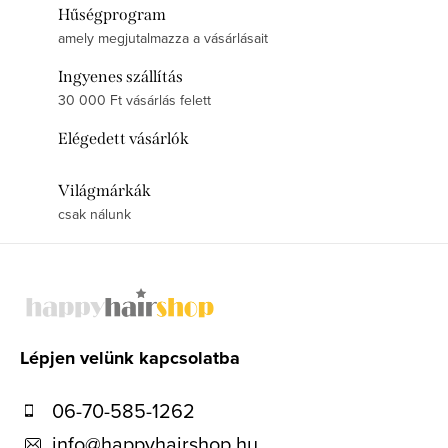
Hűségprogram
amely megjutalmazza a vásárlásait
Ingyenes szállítás
30 000 Ft vásárlás felett
Elégedett vásárlók
Világmárkák
csak nálunk
L
á
b
l
Lépjen velünk kapcsolatba
é
06-70-585-1262
c
info
@
happyhairshop.hu