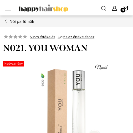
Ugrás
K
a
fő
tartalomhoz
Női parfümök
Ugrás az értékeléshez
Nincs értékelés
N021. YOU WOMAN
Kedvezmény